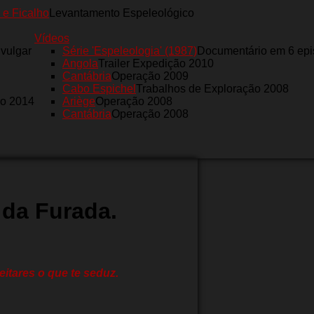
 e Ficalho
Levantamento Espeleológico
Vídeos
nvulgar
Série 'Espeleologia' (1987)
Documentário em 6 epi
Angola
Trailer Expedição 2010
Cantábria
Operação 2009
Cabo Espichel
Trabalhos de Exploração 2008
ro 2014
Ariège
Operação 2008
Cantábria
Operação 2008
 da Furada.
eitares o que te seduz.