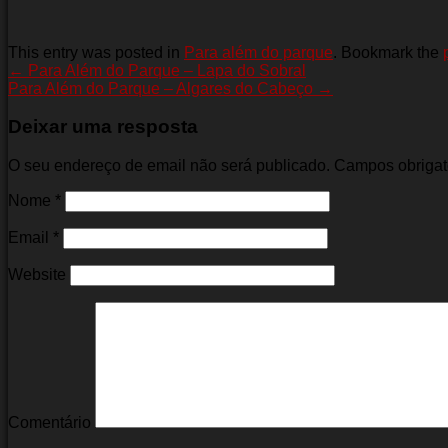
This entry was posted in
Para além do parque
. Bookmark the
←
Para Além do Parque – Lapa do Sobral
Para Além do Parque – Algares do Cabeço
→
Deixar uma resposta
O seu endereço de email não será publicado. Campos obriga
Nome
*
Email
*
Website
Comentário