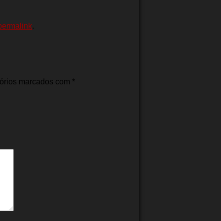
permalink
.
tórios marcados com
*