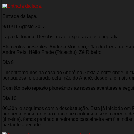
Entrada da lapa.
9/10/11 Agosto 2013 Toucin
Lapa da furada: Desobstrução, exploração e topografia.
Elementos presentes: Andreia Monteiro, Cláudia Ferraria, Sa
André Reis, Hélio Frade (Picatchu), Zé Ribeiro.
Dia 9
Encontramo-nos na casa do André na Sexta à noite onde inic
portuguesa, preparado pela mãe do André, desde já e mais u
Com tão belo repasto planeámos as nossas aventuras e segui
Dia 10
00.30h e seguimos com a desobstrução. Esta já iniciada em 
pequena fenda rente ao chão que continua a fazer corrente d
(tim-tins), fomos partindo e retirando cascalheira em fila indi
bastante apertado.