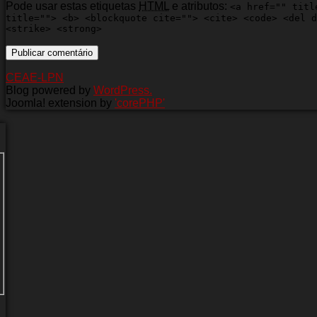
Pode usar estas etiquetas
HTML
e atributos:
<a href="" titl
title=""> <b> <blockquote cite=""> <cite> <code> <del d
<strike> <strong>
CEAE-LPN
Blog powered by
WordPress.
Joomla! extension by
'corePHP'