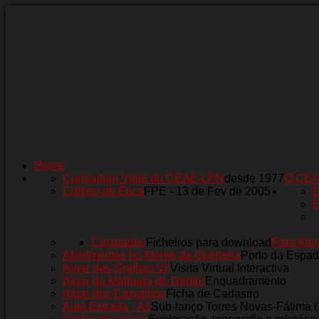
Home
Curriculum Vitae do CEAE-LPN
desde 1977
O CE
Código de Ética
FPE - 13 de Fev de 2005
E
E
Cavidades
Ficheiros para download
Para Alé
Abatimentos no Monte da Queijeira
Porto da Espad
Algar das Gralhas VII
Visita Virtual Interactiva
Algar da Malhada de Dentro
Enquadramento
Algar dos Carvalhos
Ficha de Cadastro
Auto Estrada - A1
Sub-lanço Torres Novas-Fátima 