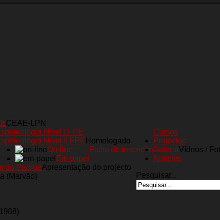
AE
CEAE-LPN
speleologia Nível I FPE
Cursos
speleologia Nível II FPE
Homologado
Projectos
On-line
Ficha de inscrição
Galeria
Vídeos / Fo
Em papel
Notícias
m do Parque
Apresentação do projecto
Pesquisar...
a (Marvão)
(1988)