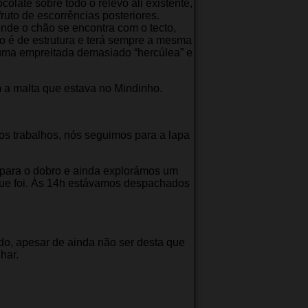
late sobre todo o relevo ali existente,
uto de escorrências posteriores.
nde o chão se encontra com o tecto,
to é de estrutura e terá sempre a mesma
uma empreitada demasiado “hercúlea” e
 a malta que estava no Mindinho.
ros trabalhos, nós seguimos para a lapa
 para o dobro e ainda explorámos um
 que foi. Às 14h estávamos despachados
o, apesar de ainda não ser desta que
har.