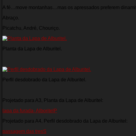
A fé…move montanhas…mas os apressados preferem dinamite.
Abraço.
Picatchu, André, Chouriço.
Planta da Lapa de Alburitel.
Perfil desdobrado da Lapa de Alburitel.
Projetado para A3, Planta da Lapa de Alburitel:
lapa da furada- AlboritelP
Projetado para A4, Perfil desdobrado da Lapa de Alburitel:
passagem das tresS