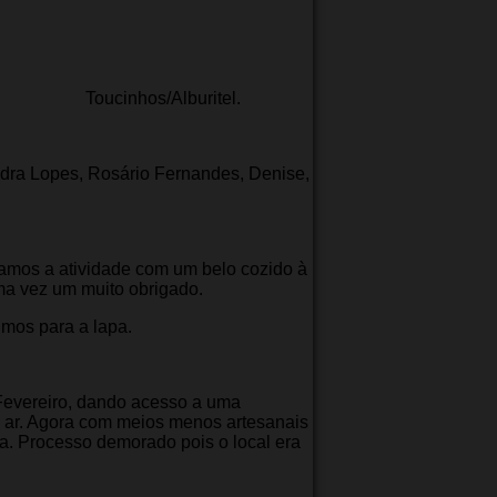
hos/Alburitel.
ndra Lopes, Rosário Fernandes, Denise,
iamos a atividade com um belo cozido à
ma vez um muito obrigado.
mos para a lapa.
Fevereiro, dando acesso a uma
e ar. Agora com meios menos artesanais
ana. Processo demorado pois o local era