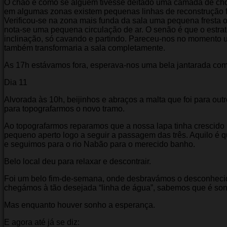
O chão é como se alguém tivesse deitado uma camada de choco
em algumas zonas existem pequenas linhas de reconstrução fr
Verificou-se na zona mais funda da sala uma pequena fresta o
nota-se uma pequena circulação de ar. O senão é que o estra
inclinação, só cavando e partindo. Pareceu-nos no momento 
também transformaria a sala completamente.
As 17h estávamos fora, esperava-nos uma bela jantarada com
Dia 11
Alvorada às 10h, beijinhos e abraços a malta que foi para out
para topografarmos o novo tramo.
Ao topografarmos reparamos que a nossa lapa tinha crescido
pequeno aperto logo a seguir a passagem das três. Aquilo é
e seguimos para o rio Nabão para o merecido banho.
Belo local deu para relaxar e descontrair.
Foi um belo fim-de-semana, onde desbravámos o desconhecid
chegámos à tão desejada “linha de água”, sabemos que é son
Mas enquanto houver sonho a esperança.
E agora até já se diz: