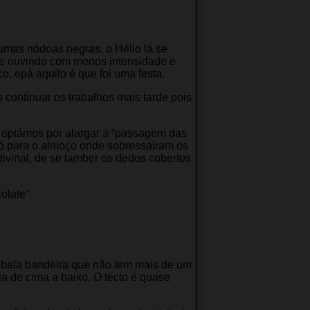
umas nódoas negras, o Hélio lá se
-se ouvindo com menos intensidade e
, epá aquilo é que foi uma festa.
s continuar os trabalhos mais tarde pois
 optámos por alargar a “passagem das
ó para o almoço onde sobressairam os
divinal, de se lamber os dedos cobertos
olate”.
a bela bandeira que não tem mais de um
 de cima a baixo. O tecto é quase