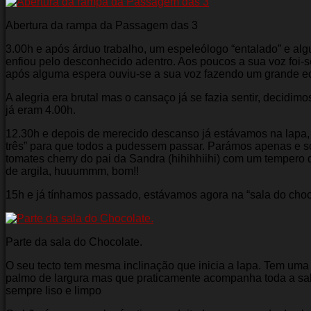
Abertura da rampa da Passagem das 3
3.00h e após árduo trabalho, um espeleólogo “entalado” e alg
enfiou pelo desconhecido adentro. Aos poucos a sua voz foi
após alguma espera ouviu-se a sua voz fazendo um grande eco
A alegria era brutal mas o cansaço já se fazia sentir, decidimo
já eram 4.00h.
12.30h e depois de merecido descanso já estávamos na lapa,
três” para que todos a pudessem passar. Parámos apenas e s
tomates cherry do pai da Sandra (hihihhiihi) com um tempero 
de argila, huuummm, bom!!
15h e já tínhamos passado, estávamos agora na “sala do choc
Parte da sala do Chocolate.
O seu tecto tem mesma inclinação que inicia a lapa. Tem um
palmo de largura mas que praticamente acompanha toda a sala
sempre liso e limpo