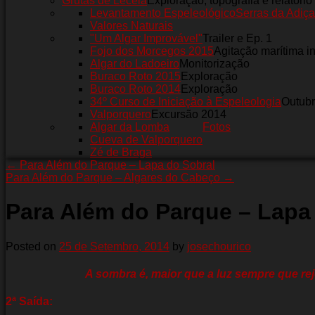
Grutas de Leceia
Exploração, topografia e relatório
Levantamento Espeleológico
Serras da Adiça
Valores Naturais
"Um Algar Improvável"
Trailer e Ep. 1
Fojo dos Morcegos 2015
Agitação marítima i
Algar do Ladoeiro
Monitorização
Buraco Roto 2015
Exploração
Buraco Roto 2014
Exploração
34º Curso de Iniciação à Espeleologia
Outub
Valporquero
Excursão 2014
Algar da Lomba
Fotos
Cueva de Valporquero
Zé de Braga
←
Para Além do Parque – Lapa do Sobral
Para Além do Parque – Algares do Cabeço
→
Para Além do Parque – Lapa
Posted on
25 de Setembro, 2014
by
josechourico
A sombra é, maior que a luz sempre que rej
2ª Saída: