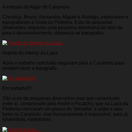
A entrada do Algar do Caramulo.
Chouriço, Bruno, Alexandra, Miguel e Rodrigo, explorarem e
topografarem a Gruta da Pedreira. Esta de pequenas
dimensões, requereu uma pequena desobstrução mas de
pouco desenvolvimento, depressa se topografou.
Aspeto do interior da Lapa.
Após o trabalho concluído seguiram para o Caramulo para
também fazer a topografia.
Em trabalho!!!
São ocos de pequenas dimensões mas que comunicam
entre si, comprovado pelo André e Picatchu, que na Lapa da
Pedreira colocaram um pouco de “serralha” a arder e saiu
fumo no Caramulo, mas humanamente é impossível, para já,
hihihihihihi, hihihihihihi.