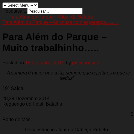
Pesquisar...
←
Para Além do Parque – Algar da Selada
Para Além do Parque – As voltas com esperança…..
→
Para Além do Parque –
Muito trabalhinho…..
Posted on
18 de Junho, 2015
by
josechourico
”A sombra é maior que a luz sempre que rejeitares o que te
seduz”
19ª Saída.
28,29 Dezembro 201
Reguengo do Fetal, Batalha.
Serro Vento
Porto de Mós.
Desobstrução algar do Cabeço Rebelo.