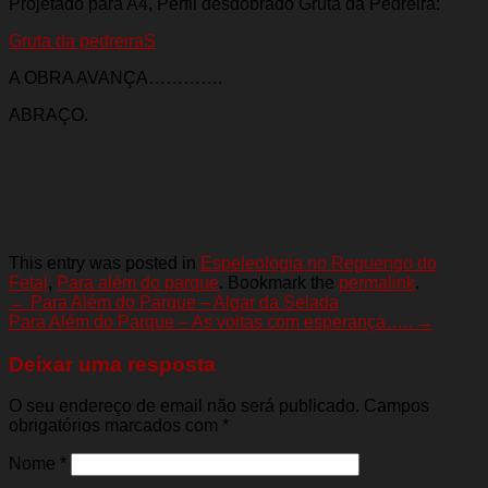
Projetado para A4, Perfil desdobrado Gruta da Pedreira:
Gruta da pedreiraS
A OBRA AVANÇA………….
ABRAÇO.
This entry was posted in
Espeleologia no Reguengo do
Fetal
,
Para além do parque
. Bookmark the
permalink
.
←
Para Além do Parque – Algar da Selada
Para Além do Parque – As voltas com esperança…..
→
Deixar uma resposta
O seu endereço de email não será publicado. Campos
obrigatórios marcados com
*
Nome
*