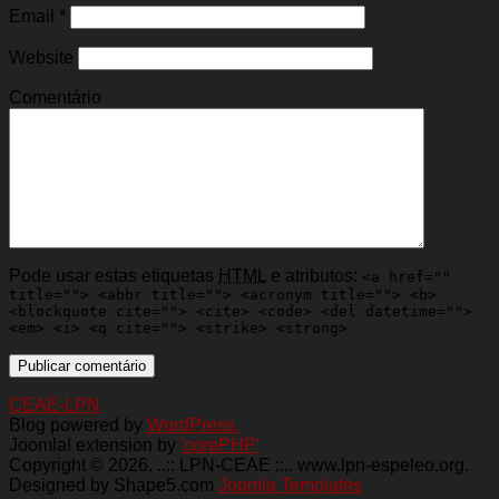
Email
*
Website
Comentário
Pode usar estas etiquetas
HTML
e atributos:
<a href=""
title=""> <abbr title=""> <acronym title=""> <b>
<blockquote cite=""> <cite> <code> <del datetime="">
<em> <i> <q cite=""> <strike> <strong>
CEAE-LPN
Blog powered by
WordPress.
Joomla! extension by
'corePHP'
Copyright © 2026. ..:: LPN-CEAE ::.. www.lpn-espeleo.org.
Designed by Shape5.com
Joomla Templates