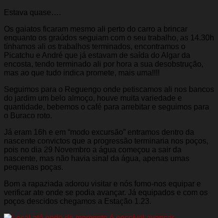
Estava quase….
Os gaiatos ficaram mesmo ali perto do carro a brincar
enquanto os graúdos seguiam com o seu trabalho, as 14.30h
tínhamos ali os trabalhos terminados, encontramos o
Picatchu e André que já estavam de saída do Algar da
encosta, tendo terminado ali por hora a sua desobstrução,
mas ao que tudo indica promete, mais uma!!!!
Seguimos para o Reguengo onde petiscamos ali nos bancos
do jardim um belo almoço, houve muita variedade e
quantidade, bebemos o café para arrebitar e seguimos para
o Buraco roto.
Já eram 16h e em “modo excursão” entramos dentro da
nascente convictos que a progressão terminaria nos poços,
pois no dia 29 Novembro a água começou a sair da
nascente, mas não havia sinal da água, apenas umas
pequenas poças.
Bom a rapaziada adorou visitar e nós fomo-nos equipar e
verificar ate onde se podia avançar. Já equipados e com os
poços descidos chegamos a Estação 1.23.