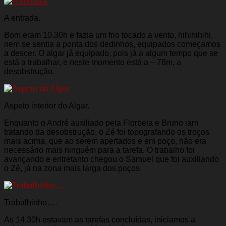
A entrada.
Bom eram 10.30h e fazia um frio tocado a vento, hihihihihi,
nem se sentia a ponta dos dedinhos, equipados começamos
a descer. O algar já equipado, pois já a algum tempo que se
está a trabalhar, e neste momento está a – 78m, a
desobstrução.
Aspeto interior do Algar.
Enquanto o André auxiliado pela Florbela e Bruno iam
tratando da desobstrução, o Zé foi topografando os troços
mais acima, que ao serem apertados e em poço, não era
necessário mais ninguém para a tarefa. O trabalho foi
avançando e entretanto chegou o Samuel que foi auxiliando
o Zé, já na zona mais larga dos poços.
Trabalhinho….
As 14.30h estavam as tarefas concluídas, iniciamos a