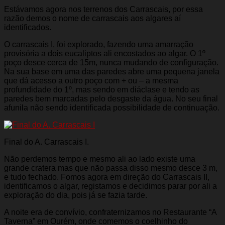
Estávamos agora nos terrenos dos Carrascais, por essa
razão demos o nome de carrascais aos algares aí
identificados.
O carrascais I, foi explorado, fazendo uma amarração
provisória a dois eucaliptos ali encostados ao algar. O 1º
poço desce cerca de 15m, nunca mudando de configuração.
Na sua base em uma das paredes abre uma pequena janela
que dá acesso a outro poço com + ou – a mesma
profundidade do 1º, mas sendo em diáclase e tendo as
paredes bem marcadas pelo desgaste da água. No seu final
afunila não sendo identificada possibilidade de continuação.
Final do A. Carrascais I.
Não perdemos tempo e mesmo ali ao lado existe uma
grande cratera mas que não passa disso mesmo desce 3 m,
e tudo fechado. Fomos agora em direção do Carrascais II,
identificamos o algar, registamos e decidimos parar por ali a
exploração do dia, pois já se fazia tarde.
A noite era de convívio, confraternizamos no Restaurante “A
Taverna” em Ourém, onde comemos o coelhinho do