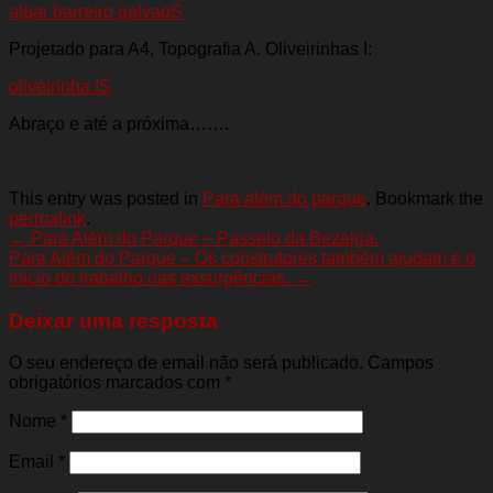
algar barreiro galvaoS
Projetado para A4, Topografia A. Oliveirinhas I:
oliveirinha IS
Abraço e até a próxima…….
This entry was posted in
Para além do parque
. Bookmark the
permalink
.
←
Para Além do Parque – Passeio da Bezelga.
Para Além do Parque – Os construtores também ajudam e o
início do trabalho nas exsurgências.
→
Deixar uma resposta
O seu endereço de email não será publicado. Campos
obrigatórios marcados com
*
Nome
*
Email
*