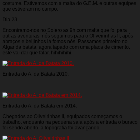
costume. Estivemos com a malta do G.E.M. e outras equipes
que estiveram no campo.
Dia 23
Encontramo-nos no Solero as 9h com malta que foi para
outras aventuras, nós seguimos para o Oliveirinhas II, após
abraços e beijinhos lá fomos nós. Passamos primeiro no
Algar da batata, agora tapado com uma placa de cimento,
este vai dar que falar, hihihihihi.
Entrada do A. da Batata 2010.
Entrada do A. da Batata em 2014.
Chegados ao Oliveirinhas II, equipados começamos o
trabalho, enquanto na pequena sala após a entrada o buraco
foi sendo aberto, a topografia foi avançando.