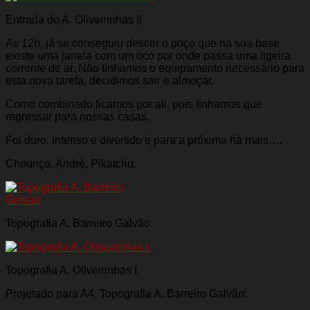
Entrada do A. Oliveirinhas II
As 12h, já se conseguiu descer o poço que na sua base
existe uma janela com um oco por onde passa uma ligeira
corrente de ar. Não tínhamos o equipamento necessário para
esta nova tarefa, decidimos sair e almoçar.
Como combinado ficamos por ali, pois tínhamos que
regressar para nossas casas.
Foi duro, intenso e divertido e para a próxima há mais….
Chouriço, André, Pikatchu.
Topografia A. Barreiro Galvão
Topografia A. Oliveirinhas I.
Projetado para A4, Topografia A. Barreiro Galvão: