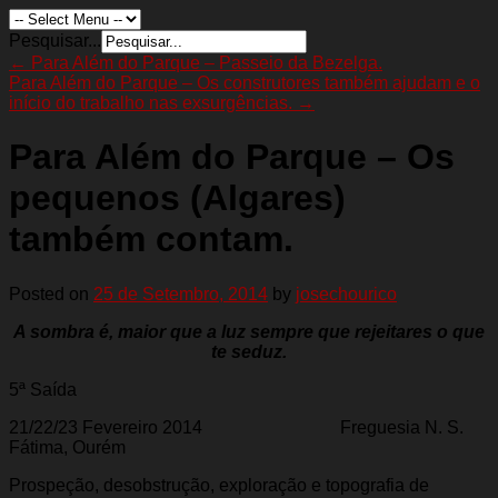
Pesquisar...
←
Para Além do Parque – Passeio da Bezelga.
Para Além do Parque – Os construtores também ajudam e o
início do trabalho nas exsurgências.
→
Para Além do Parque – Os
pequenos (Algares)
também contam.
Posted on
25 de Setembro, 2014
by
josechourico
A sombra é, maior que a luz sempre que rejeitares o que
te seduz.
5ª Saída
21/22/23 Fevereiro 2014 Freguesia N. S.
Fátima, Ourém
Prospeção, desobstrução, exploração e topografia de