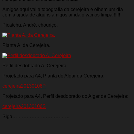
Amigos aqui vai a topografia da cerejeira e olhem um dia
com a ajuda de alguns amigos ainda o vamos limpar!!!!!
Picatchu, André, chouriço.
Planta A. da Cerejeira.
Perfil desdobrado A. Cerejeira.
Projetado para A4, Planta do Algar da Cerejeira:
cerejeira20130106P
Projetado para A4, Perfil desdobrado do Algar da Cerejeira:
cerejeira20130106S
Siga………………………………