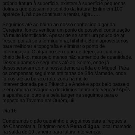
própria fratura à superfície, existem à superfície pequenas
dolinas que passam no sentido da fratura. Enfim em 100
aparece 1, há que continuar a tentar, siga……
Seguimos até ao bairro ao nosso conhecido algar da
Cerejeira, fomos verificar um ponto de possível continuação
há muito identificado. Apesar de se sentir um pouco de ar
fresco, por ali só a formiguinha, hihihihi. Bom aproveitamos
para melhorar a topografia e eliminar o ponto de
interrogação. O algar no seu cone de dejecção continua
cheio de lixo, mas pelo menos não aumentou de quantidade.
Desequipamos e seguimos até ao Solero, onde já
desesperavam com a nossa demora a Ilda e o Miguel. Para
os compensar, seguimos até terras de São Mamede, onde
fomos até ao buraco roto, zona há muito
intervencionada pelo Pikatchu e André e após belo passeio
e em amena cavaqueira decidimos futura intervenção! Após
a apanha de louro e a bela tangerina seguimos para o
repasto na Taverna em Ourém, uiii
Dia 16
Compramos o pão quentinho e seguimos para a freguesia
de Chancelaria. Dirigimo-nos à
Pena d´água
, local marcado
na saída de 19 Janeiro para futura intervenção.