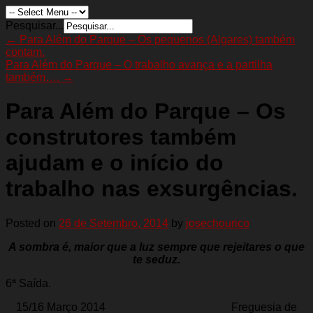
Pesquisar...
←
Para Além do Parque – Os pequenos (Algares) também
contam.
Para Além do Parque – O trabalho avança e a partilha
também….
→
Para Além do Parque – Os
construtores também
ajudam e o início do
trabalho nas exsurgências.
Posted on
26 de Setembro, 2014
by
josechourico
A sombra é, maior que a luz sempre que rejeitares o que
te seduz.
6ª Saída.
15/16 Março 2014 Freguesia de