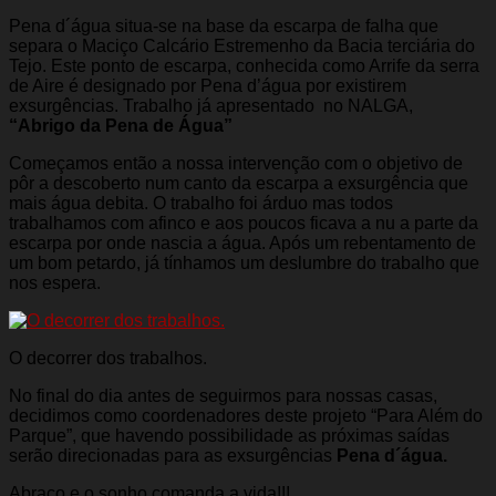
Pena d´água situa-se na base da escarpa de falha que
separa o Maciço Calcário Estremenho da Bacia terciária do
Tejo. Este ponto de escarpa, conhecida como Arrife da serra
de Aire é designado por Pena d’água por existirem
exsurgências. Trabalho já apresentado no NALGA,
“Abrigo da Pena de Água”
Começamos então a nossa intervenção com o objetivo de
pôr a descoberto num canto da escarpa a exsurgência que
mais água debita. O trabalho foi árduo mas todos
trabalhamos com afinco e aos poucos ficava a nu a parte da
escarpa por onde nascia a água. Após um rebentamento de
um bom petardo, já tínhamos um deslumbre do trabalho que
nos espera.
O decorrer dos trabalhos.
No final do dia antes de seguirmos para nossas casas,
decidimos como coordenadores deste projeto “Para Além do
Parque”, que havendo possibilidade as próximas saídas
serão direcionadas para as exsurgências
Pena d´água.
Abraço e o sonho comanda a vida!!!