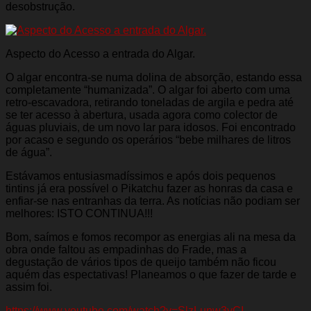
desobstrução.
Aspecto do Acesso a entrada do Algar.
O algar encontra-se numa dolina de absorção, estando essa
completamente “humanizada”. O algar foi aberto com uma
retro-escavadora, retirando toneladas de argila e pedra até
se ter acesso à abertura, usada agora como colector de
águas pluviais, de um novo lar para idosos. Foi encontrado
por acaso e segundo os operários “bebe milhares de litros
de água”.
Estávamos entusiasmadíssimos e após dois pequenos
tintins já era possível o Pikatchu fazer as honras da casa e
enfiar-se nas entranhas da terra. As notícias não podiam ser
melhores: ISTO CONTINUA!!!
Bom, saímos e fomos recompor as energias ali na mesa da
obra onde faltou as empadinhas do Frade, mas a
degustação de vários tipos de queijo também não ficou
aquém das espectativas! Planeamos o que fazer de tarde e
assim foi.
https://www.youtube.com/watch?v=SlzLunw3vCI