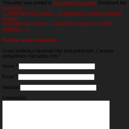
This entry was posted in
Para além do parque
. Bookmark the
permalink
.
←
Para Além do Parque – Os pequenos (Algares) também
contam.
Para Além do Parque – O trabalho avança e a partilha
também….
→
Deixar uma resposta
O seu endereço de email não será publicado. Campos
obrigatórios marcados com
*
Nome
*
Email
*
Website
Comentário