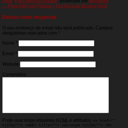
Fetal
,
Para além do parque
. Bookmark the
permalink
.
←
Para Além do Parque – Em força no Buraco Roto
Deixar uma resposta
O seu endereço de email não será publicado. Campos
obrigatórios marcados com
*
Nome
*
Email
*
Website
Comentário
Pode usar estas etiquetas
HTML
e atributos:
<a href=""
title=""> <abbr title=""> <acronym title=""> <b>