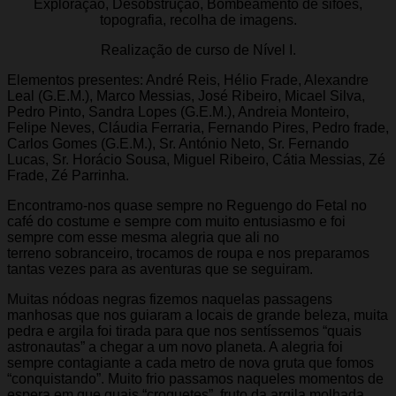
Exploração, Desobstrução, Bombeamento de sifões,
topografia, recolha de imagens.
Realização de curso de Nível I.
Elementos presentes: André Reis, Hélio Frade, Alexandre
Leal (G.E.M.), Marco Messias, José Ribeiro, Micael Silva,
Pedro Pinto, Sandra Lopes (G.E.M.), Andreia Monteiro,
Felipe Neves, Cláudia Ferraria, Fernando Pires, Pedro frade,
Carlos Gomes (G.E.M.), Sr. António Neto, Sr. Fernando
Lucas, Sr. Horácio Sousa, Miguel Ribeiro, Cátia Messias, Zé
Frade, Zé Parrinha.
Encontramo-nos quase sempre no Reguengo do Fetal no
café do costume e sempre com muito entusiasmo e foi
sempre com esse mesma alegria que ali no
terreno sobranceiro, trocamos de roupa e nos preparamos
tantas vezes para as aventuras que se seguiram.
Muitas nódoas negras fizemos naquelas passagens
manhosas que nos guiaram a locais de grande beleza, muita
pedra e argila foi tirada para que nos sentíssemos “quais
astronautas” a chegar a um novo planeta. A alegria foi
sempre contagiante a cada metro de nova gruta que fomos
“conquistando”. Muito frio passamos naqueles momentos de
espera em que quais “croquetes”, fruto da argila molhada