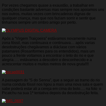
Por vezes chegamos quase a exaustão, a trabalhar em
condições bastante adversas mas sempre nos apoiamos uns
nos outros, muitas vezes com brincadeiras dignas de
qualquer criança, mas que nos faziam sorrir e sentir que
tínhamos sempre um ombro amigo por perto.
Após a “Virgem Traiçoeira” estávamos novamente numa
zona fóssil, mas continuava e continuava… após varias
desobstruções chegávamos a diáclase com vários
patamares (Rosariformes para os entendidos), mais um
pouco a frente voltamos a encontrar o leito do rio e que
alegria….. estávamos a descobrir o desconhecido e a
acrescentar muitos e muitos metros de nova gruta!!!!
A passagem do “S do Senna”, que a seguir ao tramo do rio
numa conduta fóssil nos ligou a mais uma nova sala e quem
sabe poderá estar ali a cereja em cima do bolo…. na foto o
Picatchu na sua 1ª tentativa depois da desobstrução feita.