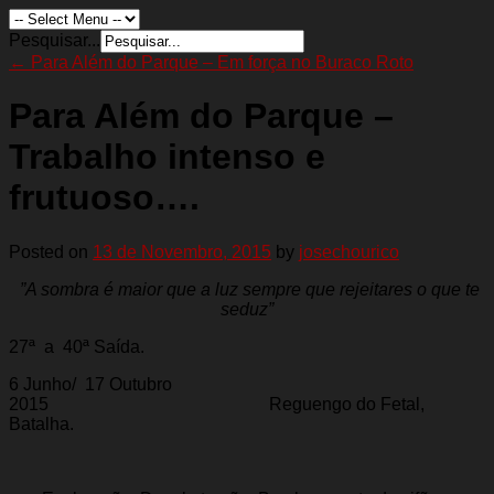
Pesquisar...
←
Para Além do Parque – Em força no Buraco Roto
Para Além do Parque –
Trabalho intenso e
frutuoso….
Posted on
13 de Novembro, 2015
by
josechourico
”A sombra é maior que a luz sempre que rejeitares o que te
seduz”
27ª a 40ª Saída.
6 Junho/ 17 Outubro
2015 Reguengo do Fetal,
Batalha.