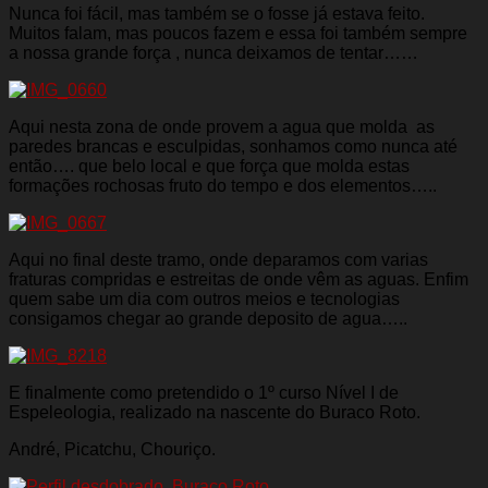
Nunca foi fácil, mas também se o fosse já estava feito.
Muitos falam, mas poucos fazem e essa foi também sempre
a nossa grande força , nunca deixamos de tentar……
Aqui nesta zona de onde provem a agua que molda as
paredes brancas e esculpidas, sonhamos como nunca até
então…. que belo local e que força que molda estas
formações rochosas fruto do tempo e dos elementos…..
Aqui no final deste tramo, onde deparamos com varias
fraturas compridas e estreitas de onde vêm as aguas. Enfim
quem sabe um dia com outros meios e tecnologias
consigamos chegar ao grande deposito de agua…..
E finalmente como pretendido o 1º curso Nível I de
Espeleologia, realizado na nascente do Buraco Roto.
André, Picatchu, Chouriço.