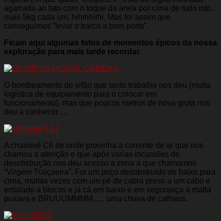
agarrada ao fato com o toque da areia por cima de tudo isto,
mais 5kg cada um, hihihhiihi. Mas foi assim que
conseguimos ”levar o barco a bom porto”.
Ficam aqui algumas fotos de momentos épicos da nossa
exploração para mais tarde recordar.
O bombeamento do sifão que tanto trabalho nos deu (muita
logística de equipamento para o colocar em
funcionamento), mas que poucos metros de nova gruta nos
deu a conhecer….
A chaminé C6 de onde provinha a corrente de ar que nos
chamou a atenção e que após varias incursões de
desobstrução nos deu acesso a zona a que chamamos
“Virgem Traiçoeira”. Foi um poço desobstruído de baixo para
cima, muitas vezes com um pé de cabra preso a um cabo e
entalado a blocos e já cá em baixo e em segurança a malta
puxava e BRUUUMMMM….. uma chuva de calhaus.