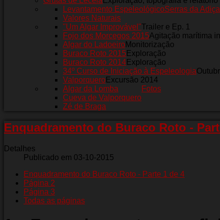
Grutas de Leceia
Exploração, topografia e relatório
Levantamento Espeleológico
Serras da Adiça
Valores Naturais
"Um Algar Improvável"
Trailer e Ep. 1
Fojo dos Morcegos 2015
Agitação marítima i
Algar do Ladoeiro
Monitorização
Buraco Roto 2015
Exploração
Buraco Roto 2014
Exploração
34º Curso de Iniciação à Espeleologia
Outub
Valporquero
Excursão 2014
Algar da Lomba
Fotos
Cueva de Valporquero
Zé de Braga
Enquadramento do Buraco Roto - Part
Detalhes
Publicado em 03-10-2015
Enquadramento do Buraco Roto - Parte 1 de 4
Página 2
Página 3
Todas as páginas