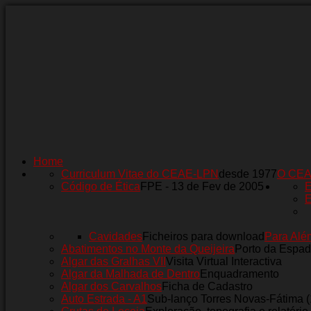
Home
Curriculum Vitae do CEAE-LPN
desde 1977
O CE
Código de Ética
FPE - 13 de Fev de 2005
E
E
Cavidades
Ficheiros para download
Para Alé
Abatimentos no Monte da Queijeira
Porto da Espad
Algar das Gralhas VII
Visita Virtual Interactiva
Algar da Malhada de Dentro
Enquadramento
Algar dos Carvalhos
Ficha de Cadastro
Auto Estrada - A1
Sub-lanço Torres Novas-Fátima 