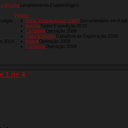
 e Ficalho
Levantamento Espeleológico
Vídeos
nvulgar
Série 'Espeleologia' (1987)
Documentário em 6 epi
Angola
Trailer Expedição 2010
Cantábria
Operação 2009
Cabo Espichel
Trabalhos de Exploração 2008
ro 2014
Ariège
Operação 2008
Cantábria
Operação 2008
e 1 de 4