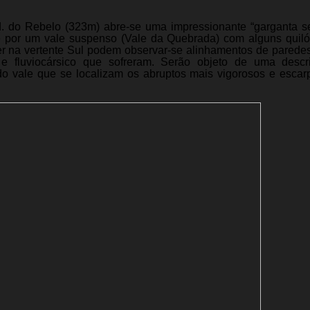
. do Rebelo (323m) abre-se uma impressionante “garganta s
te por um vale suspenso (Vale da Quebrada) com alguns quil
r na vertente Sul podem observar-se alinhamentos de paredes
o e fluviocársico que sofreram. Serão objeto de uma desc
do vale que se localizam os abruptos mais vigorosos e esca