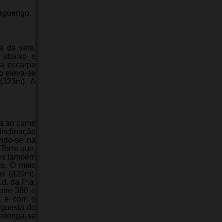
Reguengo.
a de vale,
 abaixo e
da escarpa
o eleva-se
(323m). A
ça ao cume
nclinação
ando-se na
Torre que,
les também
te. O mais
o (420m).
d. da Pia,
ntre 380 e
, e com o
eguesia do
rolonga-se