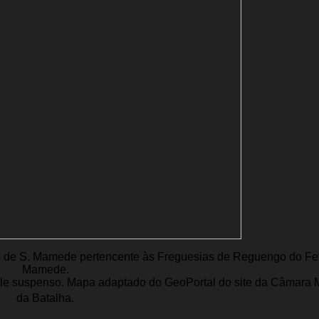
to de S. Mamede pertencente às Freguesias de Reguengo do Fet
Mamede.
ale suspenso. Mapa adaptado do GeoPortal do site da Câmara 
da Batalha.