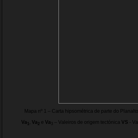
Mapa nº 1 – Carta hipsométrica de parte do Planal
Va
,
Va
e
Va
– Valeiros de origem tectónica
VS
- V
1
2
3