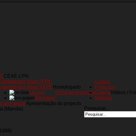
AE
CEAE-LPN
speleologia Nível I FPE
Cursos
speleologia Nível II FPE
Homologado
Projectos
On-line
Ficha de inscrição
Galeria
Vídeos / Fo
Em papel
Notícias
m do Parque
Apresentação do projecto
Pesquisar...
a (Marvão)
(1988)