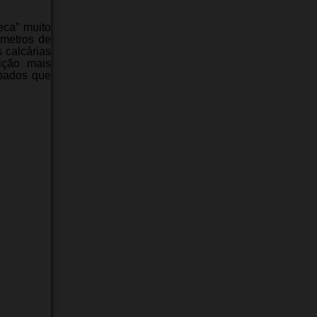
eca” muito
ómetros de
 calcárias
rição mais
rpados que