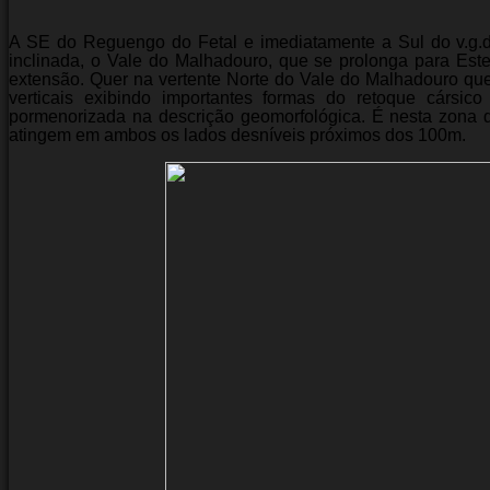
A SE do Reguengo do Fetal e imediatamente a Sul do v.g.d
inclinada, o Vale do Malhadouro, que se prolonga para Es
extensão. Quer na vertente Norte do Vale do Malhadouro que
verticais exibindo importantes formas do retoque cársic
pormenorizada na descrição geomorfológica. É nesta zona 
atingem em ambos os lados desníveis próximos dos 100m.