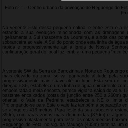
Foto nº 1 – Centro urbano da povoação de Reguengo do Fet
(Fo
Na vertente Este dessa pequena colina, e entre esta e a e
estando a sua evolução relacionada com as drenagens 
ligeiramente a Sul (nascente da Loureira), e ainda das pont
sobranceira ao vale. A Sul do ponto onde esta linha de água 
rápida e progressivamente até à Igreja de Nossa Senhora
configuração geral do local faz lembrar uma pequena “reculé
A vertente SW da Serra da Barrozinha a Norte do Reguengo d
mais elevado da zona, só vai ganhando altitude pela suc
progressivamente mais suave até ao topo. Esta serra é li
direção ESE, estabelece uma linha de água coincidente com a
empoleirada a meia encosta, perece vigiar a saída do vale. L
bastante encaixados (cotas da junção entre 250 a 260m) q
oriental, o Vale da Pedreira, estabelece a NE o limite
Prolongando-se para Este o vale faz também a separação ent
se atinge os 413 metros. Para leste da sua cabeceira este
390m, com raras zonas mais deprimidas (370m) e alguns 
progressivo afastamento para leste, as cotas médias baixam 
Reguengo do Fetal no v.g. da Maunça (435m) termina um d