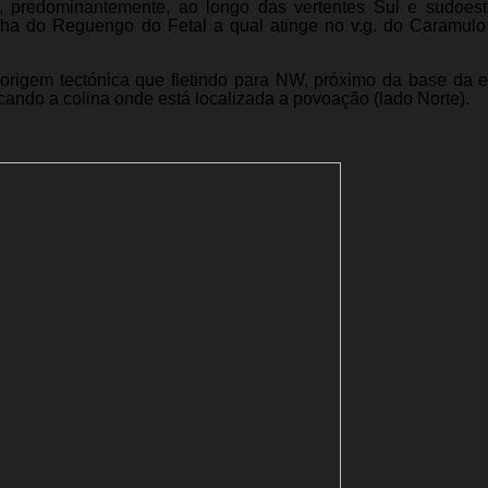
 predominantemente, ao longo das vertentes Sul e sudoes
lha do Reguengo do Fetal a qual atinge no v.g. do Caramulo
e origem tectónica que fletindo para NW, próximo da base da 
ando a colina onde está localizada a povoação (lado Norte).