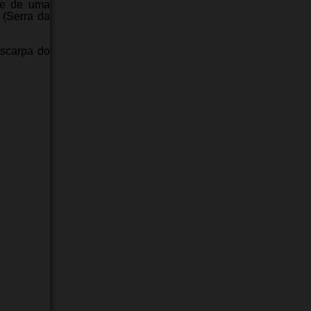
te de uma
 (Serra da
escarpa do