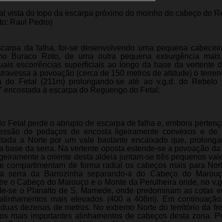
al vista do topo da escarpa próximo do moinho do cabeço do 
to: Raul Pedro)
scarpa da falha, foi-se desenvolvendo uma pequena cabeceir
no Buraco Roto, de uma outra pequena exsurgência mais
uais escorrências superficiais ao longo da base da vertente 
atravessa a povoação (cerca de 150 metros de altitude) o terren
 do Fetal (211m) prolongando-se até ao v.g.d. do Rebelo 
e” encostada à escarpa do Reguengo do Fetal.
o Fetal perde o abrupto de escarpa de falha e, embora perten
essão de pedaços de encosta ligeiramente convexos e de i
mitada a Norte por um vale bastante encaixado que, prolong
 base da serra. Na vertente oposta estende-se a povoação da 
igeiramente a oriente desta aldeia juntam-se três pequenos va
ue compartimentam de forma radial os cabeços mais para Nor
 da serra da Barrozinha separando-a do Cabeço do Marouç
re o Cabeço do Marouço e o Monte da Perulheira onde, no v.g.
nde-se o Planalto de S. Mamede, onde predominam as cotas e
alinhamentos mais elevados (400 a 408m). Em continuação
duas dezenas de metros. No extremo Norte do território da fr
os mais importantes alinhamentos de cabeços desta zona. P