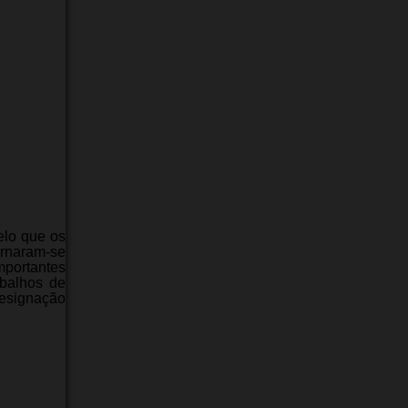
elo que os
ornaram-se
mportantes
abalhos de
designação