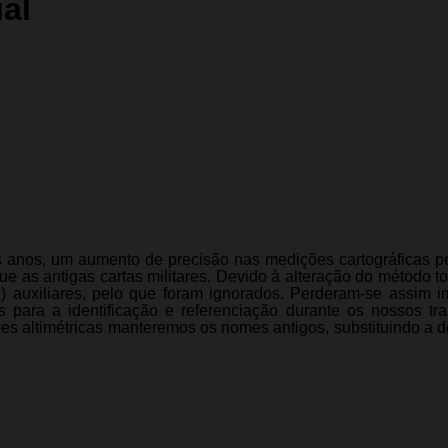
al
os anos, um aumento de precisão nas medições cartográficas p
e as antigas cartas militares. Devido à alteração do método t
.) auxiliares, pelo que foram ignorados. Perderam-se assim i
s para a identificação e referenciação durante os nossos tr
es altimétricas manteremos os nomes antigos, substituindo a 