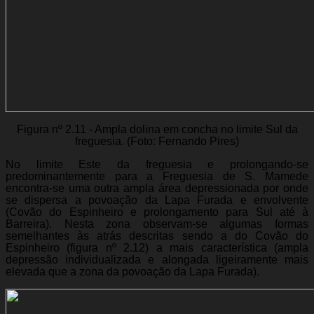
Figura nº 2.11 - Ampla dolina em concha no limite Sul da
freguesia. (Foto: Fernando Pires)
No limite Este da freguesia e prolongando-se
predominantemente para a Freguesia de S. Mamede
encontra-se uma outra ampla área depressionada por onde
se dispersa a povoação da Lapa Furada e envolvente
(Covão do Espinheiro e prolongamento para Sul até à
Barreira). Nesta zona observam-se algumas formas
semelhantes às atrás descritas sendo a do Covão do
Espinheiro (figura nº 2.12) a mais característica (ampla
depressão individualizada e alongada ligeiramente mais
elevada que a zona da povoação da Lapa Furada).