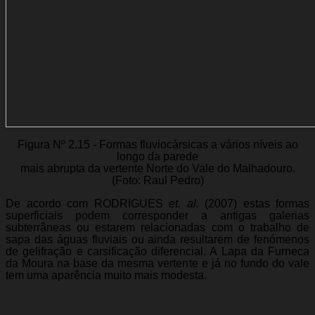
Figura Nº 2.15 - Formas fluviocársicas a vários níveis ao
longo da parede
mais abrupta da vertente Norte do Vale do Malhadouro.
(Foto: Raul Pedro)
De acordo com RODRIGUES
et. al.
(2007) estas formas
superficiais podem corresponder a antigas galerias
subterrâneas ou estarem relacionadas com o trabalho de
sapa das águas fluviais ou ainda resultarem de fenómenos
de gelifração e carsificação diferencial. A Lapa da Furneca
da Moura na base da mesma vertente e já no fundo do vale
tem uma aparência muito mais modesta.