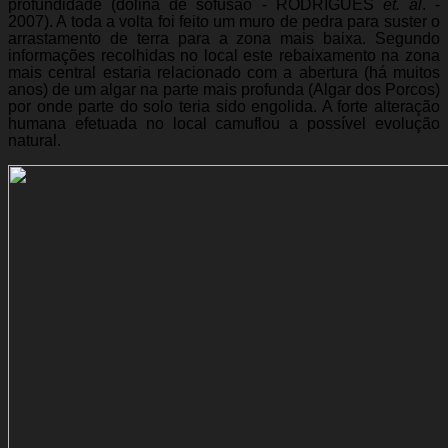
profundidade (dolina de sofusão - RODRIGUES
et. al
. -
2007). A toda a volta foi feito um muro de pedra para suster o
arrastamento de terra para a zona mais baixa. Segundo
informações recolhidas no local este rebaixamento na zona
mais central estaria relacionado com a abertura (há muitos
anos) de um algar na parte mais profunda (Algar dos Porcos)
por onde parte do solo teria sido engolida. A forte alteração
humana efetuada no local camuflou a possível evolução
natural.