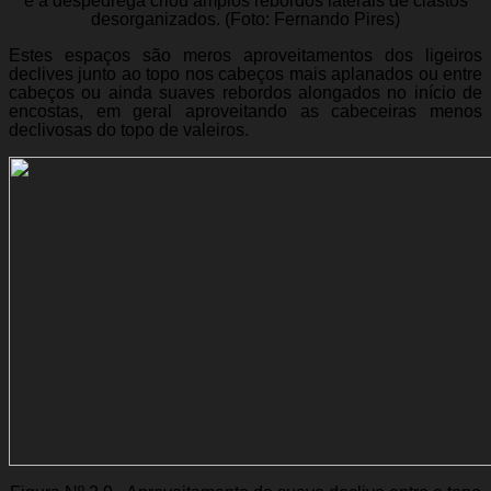
e a despedrega criou amplos rebordos laterais de clastos
desorganizados. (Foto: Fernando Pires)
Estes espaços são meros aproveitamentos dos ligeiros
declives junto ao topo nos cabeços mais aplanados ou entre
cabeços ou ainda suaves rebordos alongados no início de
encostas, em geral aproveitando as cabeceiras menos
declivosas do topo de valeiros.