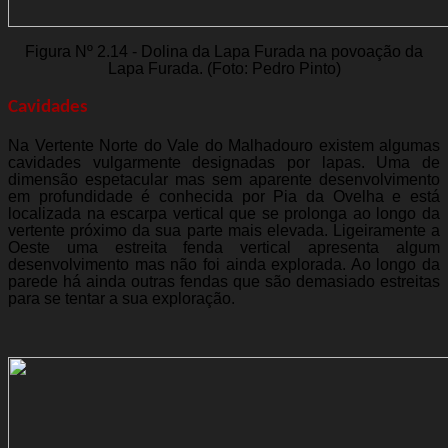
Figura Nº 2.14 - Dolina da Lapa Furada na povoação da
Lapa Furada. (Foto: Pedro Pinto)
Cavidades
Na Vertente Norte do Vale do Malhadouro existem algumas
cavidades vulgarmente designadas por lapas. Uma de
dimensão espetacular mas sem aparente desenvolvimento
em profundidade é conhecida por Pia da Ovelha e está
localizada na escarpa vertical que se prolonga ao longo da
vertente próximo da sua parte mais elevada. Ligeiramente a
Oeste uma estreita fenda vertical apresenta algum
desenvolvimento mas não foi ainda explorada. Ao longo da
parede há ainda outras fendas que são demasiado estreitas
para se tentar a sua exploração.