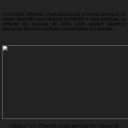
c) Cornijas inferiores (mais baixas que a cornija principal) de
menor extensão nos cabeços do interior e mais extensas na
vertente da escarpa de falha onde podem aparecer
pequenos rebordos rochosos escalonados em altitude.
Figura nº 2.7 - Parte da cornija principal do Cabeço da