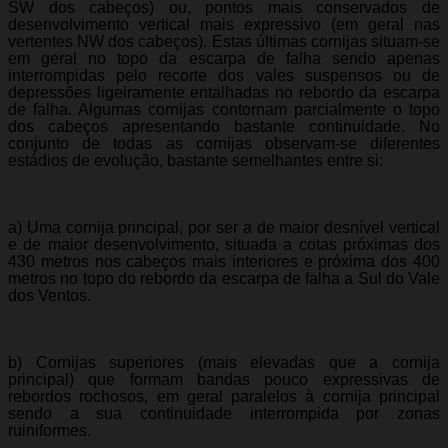
SW dos cabeços) ou, pontos mais conservados de
desenvolvimento vertical mais expressivo (em geral nas
vertentes NW dos cabeços). Estas últimas cornijas situam-se
em geral no topo da escarpa de falha sendo apenas
interrompidas pelo recorte dos vales suspensos ou de
depressões ligeiramente entalhadas no rebordo da escarpa
de falha. Algumas cornijas contornam parcialmente o topo
dos cabeços apresentando bastante continuidade. No
conjunto de todas as cornijas observam-se diferentes
estádios de evolução, bastante semelhantes entre si:
a) Uma cornija principal, por ser a de maior desnível vertical
e de maior desenvolvimento, situada a cotas próximas dos
430 metros nos cabeços mais interiores e próxima dos 400
metros no topo do rebordo da escarpa de falha a Sul do Vale
dos Ventos.
b) Cornijas superiores (mais elevadas que a cornija
principal) que formam bandas pouco expressivas de
rebordos rochosos, em geral paralelos à cornija principal
sendo a sua continuidade interrompida por zonas
ruiniformes.