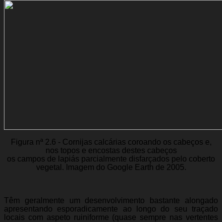
Figura nª 2.6 - Cornijas calcárias coroando os cabeços e,
nos topos e encostas destes cabeços
os campos de lapiás parcialmente disfarçados pelo coberto
vegetal. Imagem do Google Earth de 2005.
Têm geralmente um desenvolvimento bastante alongado
apresentando esporadicamente ao longo do seu traçado
locais com aspeto ruiniforme (quase sempre nas vertentes