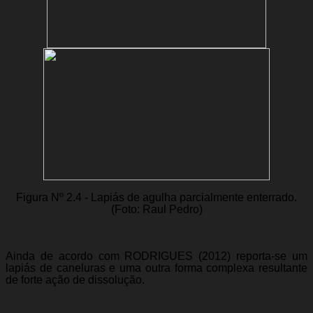
Figura Nº 2.4 - Lapiás de agulha parcialmente enterrado.
(Foto: Raul Pedro)
Ainda de acordo com RODRIGUES (2012) reporta-se um
lapiás de caneluras e uma outra forma complexa resultante
de forte ação de dissolução.