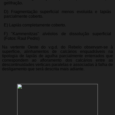
gelifração.
D) Fragmentação superficial menos evoluida e lapiás
parcialmente coberto.
E) Lapiás completamente coberto.
F) "Kammenitzas" alvéolos de dissolução superficial
(Fotos: Raul Pedro)
Na vertente Oeste do v.g.d. do Rebelo observam-se à
superfície, alinhamentos de calcários enquadráveis na
tipologia de lapiás de agulha parcialmente enterrados que
correspondem ao afloramento dos calcários entre as
descontinuidades verticais paralelas e associadas à falha de
desligamento que será descrita mais adiante.