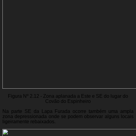
Figura Nº 2.12 - Zona aplanada a Este e SE do lugar do
Covão do Espinheiro
Na parte SE da Lapa Furada ocorre também uma ampla
zona depressionada onde se podem observar alguns locais
ligeiramente rebaixados.