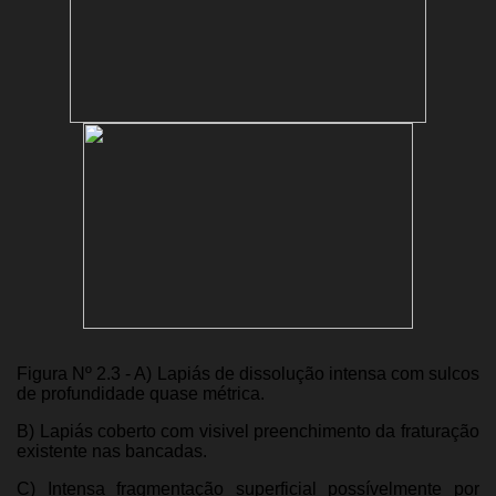
Figura Nº 2.3 - A) Lapiás de dissolução intensa com sulcos
de profundidade quase métrica.
B) Lapiás coberto com visivel preenchimento da fraturação
existente nas bancadas.
C) Intensa fragmentação superficial possívelmente por