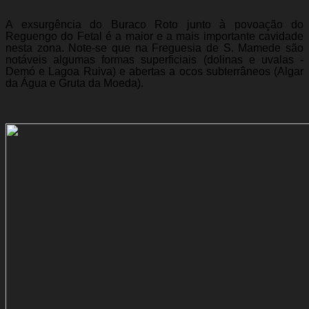
A exsurgência do Buraco Roto junto à povoação do
Reguengo do Fetal é a maior e a mais importante cavidade
nesta zona. Note-se que na Freguesia de S. Mamede são
notáveis algumas formas superficiais (dolinas e uvalas -
Demó e Lagoa Ruiva) e abertas a ocos subterrâneos (Algar
da Água e Gruta da Moeda).