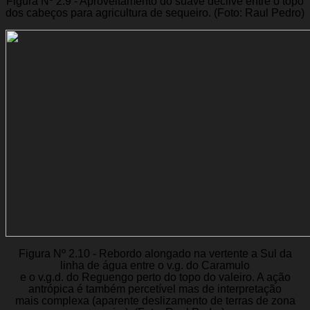
Figura Nº 2.9 - Aproveitamento do suave declive entre o topo
dos cabeços para agricultura de sequeiro. (Foto: Raul Pedro)
Figura Nº 2.10 - Rebordo alongado na vertente a Sul da
linha de água entre o v.g. do Caramulo
e o v.g.d. do Reguengo perto do topo do valeiro. A ação
antrópica é também percetível mas de interpretação
mais complexa (aparente deslizamento de terras de zona