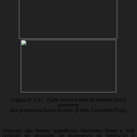
Figura Nº 2.37 - Parte da zona final da vertente Sul e
pormenor
dos processos fluviocarsicos. (Fotos: Fernando Pires)
Algumas das formas superficiais (vertentes Norte e Sul)
poderão ter resultado de fenómenos de gelifração e