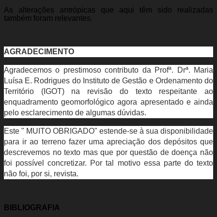
As alterações antrópicas que aqui têm sido realizadas
também foram relevantes.
AGRADECIMENTO
Agradecemos o prestimoso contributo da Profª. Drª. Maria
Luísa E. Rodrigues do Instituto de Gestão e Ordenamento do
Território (IGOT) na revisão do texto respeitante ao
enquadramento geomorfológico agora apresentado e ainda
pelo esclarecimento de algumas dúvidas.
Este " MUITO OBRIGADO" estende-se à sua disponibilidade
para ir ao terreno fazer uma apreciação dos depósitos que
descrevemos no texto mas que por questão de doença não
foi possível concretizar. Por tal motivo essa parte do texto
não foi, por si, revista.
BIBLIOGRAFIA