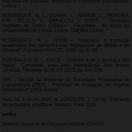
Nacional de Parques, Reservas e Património Paisagístico.
Lisboa
RODRIGUES, M. L.; CUNHA, L.; RAMOS, C.; PEREIRA,
A.R.; TELLES, V.; DIMUCCIO, L. (2007) - "
Glossário
ilustrado de Temos Cársicos
". Faculdade de letras da
Universidade de Lisboa. Lisboa. Edições Colibri.
RODRIGUES, M. L. (1999) - "Depósitos e evolução
quaternária das vertentes nas depressões de Minde e de
Alvados".
Finisterra
XXVI, 51, 1999, pp. 5 - 26.
RODRIGUES, M. L. (2012) - "Classificação e tipologia dos
lapiás". Contributo para uma terminologia das formas
cársicas.
Finisterra
XLVII, 93, 2012, pp. 147-158.
SPE - Secção de Ambiente da Sociedade Portuguesa de
Espeleologia (2006) - Processo de Avaliação de Impacte
Ambiental nº 1493. Lisboa
VIALON, P.;RUHLAND, M. &GROLIER, J. (1976) -
Éléments
de tectonique analitique
. Masson, Paris 118p.
online
Sistema Nacional de Recursos Hídricos (SNRH).