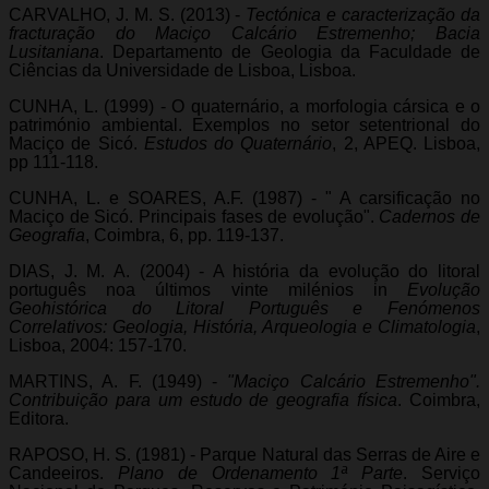
CARVALHO, J. M. S. (2013) -
Tectónica e caracterização da
fracturação do Maciço Calcário Estremenho; Bacia
Lusitaniana
. Departamento de Geologia da Faculdade de
Ciências da Universidade de Lisboa, Lisboa.
CUNHA, L. (1999) - O quaternário, a morfologia cársica e o
património ambiental. Exemplos no setor setentrional do
Maciço de Sicó.
Estudos do Quaternário
, 2, APEQ. Lisboa,
pp 111-118.
CUNHA, L. e SOARES, A.F. (1987) - " A carsificação no
Maciço de Sicó. Principais fases de evolução".
Cadernos de
Geografia
, Coimbra, 6, pp. 119-137.
DIAS, J. M. A. (2004) - A história da evolução do litoral
português noa últimos vinte milénios in
Evolução
Geohistórica do Litoral Português e Fenómenos
Correlativos: Geologia, História, Arqueologia e Climatologia
,
Lisboa, 2004: 157-170.
MARTINS, A. F. (1949) -
"Maciço Calcário Estremenho".
Contribuição para um estudo de geografia física
. Coimbra,
Editora.
RAPOSO, H. S. (1981) - Parque Natural das Serras de Aire e
Candeeiros.
Plano de Ordenamento 1ª Parte
. Serviço