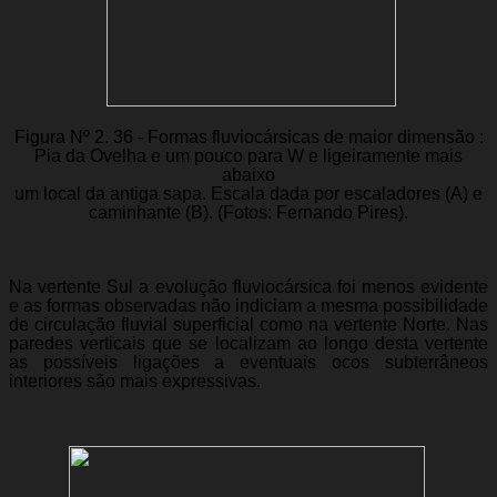
Figura Nº 2. 36 - Formas fluviocársicas de maior dimensão :
Pia da Ovelha e um pouco para W e ligeiramente mais
abaixo
um local da antiga sapa. Escala dada por escaladores (A) e
caminhante (B). (Fotos: Fernando Pires).
Na vertente Sul a evolução fluviocársica foi menos evidente
e as formas observadas não indiciam a mesma possibilidade
de circulação fluvial superficial como na vertente Norte. Nas
paredes verticais que se localizam ao longo desta vertente
as possíveis ligações a eventuais ocos subterrâneos
interiores são mais expressivas.