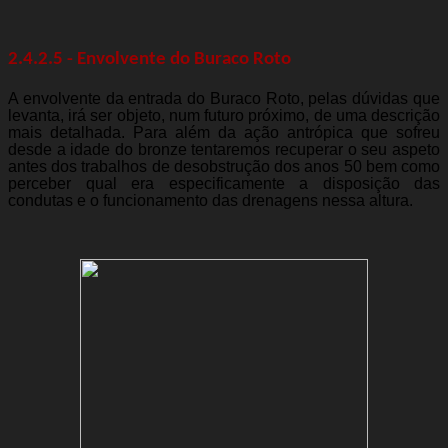
2.4.2.5 - Envolvente do Buraco Roto
A envolvente da entrada do Buraco Roto, pelas dúvidas que
levanta, irá ser objeto, num futuro próximo, de uma descrição
mais detalhada. Para além da ação antrópica que sofreu
desde a idade do bronze tentaremos recuperar o seu aspeto
antes dos trabalhos de desobstrução dos anos 50 bem como
perceber qual era especificamente a disposição das
condutas e o funcionamento das drenagens nessa altura.