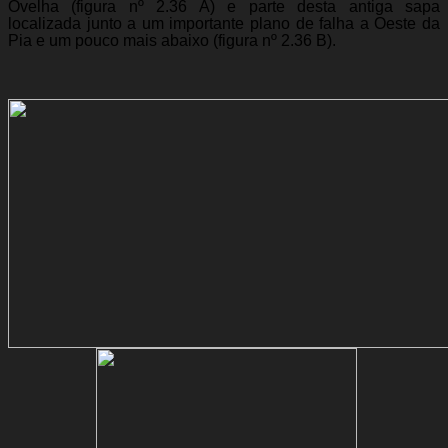
Ovelha (figura nº 2.36 A) e parte desta antiga sapa
localizada junto a um importante plano de falha a Oeste da
Pia e um pouco mais abaixo (figura nº 2.36 B).