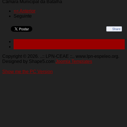
Câmara Municipal da Batalha
<< Anterior
Seguinte
Share
< Anterior
Seguinte >
Copyright © 2026. ..:: LPN-CEAE ::.. www.lpn-espeleo.org.
Designed by Shape5.com
Joomla Templates
Show me the PC Version