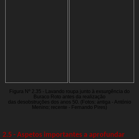
Figura Nº 2.35 - Lavando roupa junto à exsurgência do
Buraco Roto antes da realização
das desobstruções dos anos 50. (Fotos: antiga - António
Menino; recente - Fernando Pires)
2.5 - Aspetos importantes a aprofundar