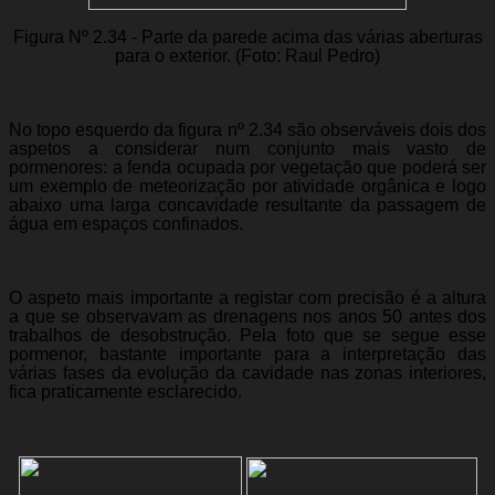
Figura Nº 2.34 - Parte da parede acima das várias aberturas
para o exterior. (Foto: Raul Pedro)
No topo esquerdo da figura nº 2.34 são observáveis dois dos
aspetos a considerar num conjunto mais vasto de
pormenores: a fenda ocupada por vegetação que poderá ser
um exemplo de meteorização por atividade orgânica e logo
abaixo uma larga concavidade resultante da passagem de
água em espaços confinados.
O aspeto mais importante a registar com precisão é a altura
a que se observavam as drenagens nos anos 50 antes dos
trabalhos de desobstrução. Pela foto que se segue esse
pormenor, bastante importante para a interpretação das
várias fases da evolução da cavidade nas zonas interiores,
fica praticamente esclarecido.