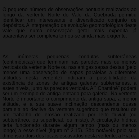
O pequeno número de observações pontuais realizadas ao
longo da vertente Norte do Vale da Quebrada permitiu
identificar um interessante e diversificado conjunto de
depósitos. A interpretação da evolução geomorfológica deste
vale que numa observação geral mais expedita já
aparentava ser complexa tornou-se ainda mais exigente.
As inúmeras pequenas condutas subterrâneas
(centimétricas) que terminam nas paredes mais ou menos
verticais da vertente Norte ou nas antigas sapas destas (pelo
menos uma observação de sapas paralelas a diferentes
altitudes nesta vertente) indiciam a possibilidade da
existência de zonas de antigas galerias subterrâneas, a
estes níveis, junto às paredes verticais. A " Chaminé" poderá
ser um exemplo de antiga entrada para galeria. Na vertente
Norte é importante o comprimento da antiga sapa, a menor
altitude, e a sua suave inclinação descendente quase
paralela ao declive da vertente sugerindo que resultou de
um trabalho de erosão realizado por leito fluvial (ou
subterrâneo, ou superficial, ou misto). A circulação hídrica
teria funcionado durante algum tempo (mais ou menos
longo) a esse nível (figura nº 2.15). São notáveis pela sua
dimensão dois dos locais escavados nesta vertente: a Pia da