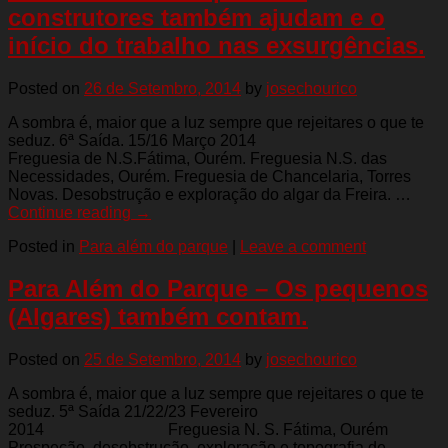
construtores também ajudam e o
início do trabalho nas exsurgências.
Posted on
26 de Setembro, 2014
by
josechourico
A sombra é, maior que a luz sempre que rejeitares o que te
seduz. 6ª Saída. 15/16 Março 2014
Freguesia de N.S.Fátima, Ourém. Freguesia N.S. das
Necessidades, Ourém. Freguesia de Chancelaria, Torres
Novas. Desobstrução e exploração do algar da Freira. …
Continue reading
→
Posted in
Para além do parque
|
Leave a comment
Para Além do Parque – Os pequenos
(Algares) também contam.
Posted on
25 de Setembro, 2014
by
josechourico
A sombra é, maior que a luz sempre que rejeitares o que te
seduz. 5ª Saída 21/22/23 Fevereiro
2014 Freguesia N. S. Fátima, Ourém
Prospeção, desobstrução, exploração e topografia de