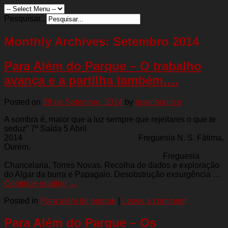
Pesquisar...
Monthly Archives:
Setembro 2014
Para Além do Parque – O trabalho
avança e a partilha também….
Posted on
28 de Setembro, 2014
by
josechourico
A sombra é, maior que a luz sempre que rejeitares o que te
seduz” 7ª Saída 5 Abril
2014 Freguesia N. S. Fátima,
Ourém.
Freguesia
Chancelaria, Torres Novas. Recolha de dados e exploração
do Algar da burra e Papagaio. Desobstrução exsurgência …
Continue reading
→
Posted in
Para além do parque
|
Leave a comment
Para Além do Parque – Os