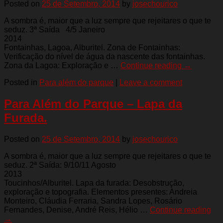
Posted on
25 de Setembro, 2014
by
josechourico
A sombra é, maior que a luz sempre que rejeitares o que te
seduz. 3ª Saída 4/5 Janeiro
2014
Fontainhas, Lagoa, Alburitel. Zona de Fontainhas:
Verificação do nível de água da nascente das fontainhas.
Zona da Lagoa: Exploração e …
Continue reading
→
Posted in
Para além do parque
|
Leave a comment
Para Além do Parque – Lapa da
Furada.
Posted on
25 de Setembro, 2014
by
josechourico
A sombra é, maior que a luz sempre que rejeitares o que te
seduz. 2ª Saída: 9/10/11 Agosto
2013
Toucinhos/Alburitel. Lapa da furada: Desobstrução,
exploração e topografia. Elementos presentes: Andreia
Monteiro, Cláudia Ferraria, Sandra Lopes, Rosário
Fernandes, Denise, André Reis, Hélio …
Continue reading
→