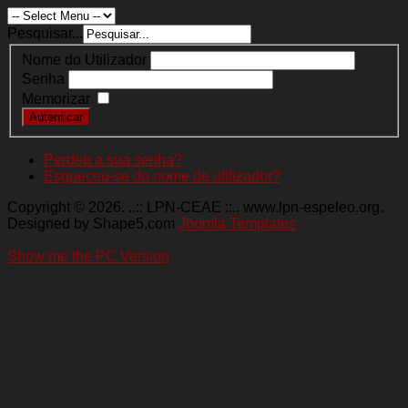
Pesquisar...
Nome do Utilizador
Senha
Memorizar
Autenticar
Perdeu a sua senha?
Esqueceu-se do nome de utilizador?
Copyright © 2026. ..:: LPN-CEAE ::.. www.lpn-espeleo.org.
Designed by Shape5.com
Joomla Templates
Show me the PC Version