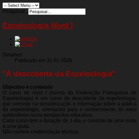
Pesquisar...
Espeleologia Nível I
Detalhes
Publicado em 31-01-2026
"À descoberta da Espeleologia"
Objectivo e conteúdo
O curso de nível I (norma da Federação Portuguesa de
Espeleologia) é um curso de descoberta da espeleologia,
que consiste na sensibilização e informação sobre a prática
da espeleologia, orientadas para o conhecimento do meio
subterrâneo numa perspectiva educativa.
Cada curso tem a duração de 1 dia, e consiste de uma visita
a uma gruta.
Não confere credenciação técnica.