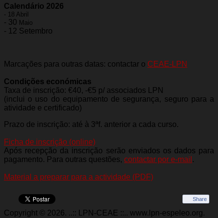
Calendário 2026
- 18 Abril
- ⁠30
Maio
- ⁠12 Setembro
Marcações para outras datas: contactar o
CEAE-LPN
Condições económicas
Taxa de inscrição: €40, -€5 p/ associados LPN
(inclui o uso do equipamento de segurança, seguro para a
atividade e certificado)
Prazo de inscrição: até à 3ªf. anterior a cada curso.
Ficha de inscrição (online)
Após recepção da inscrição serão enviados os dados para
pagamento. Para outras questões,
contactar por e-mail
.
Material a preparar para a actividade (PDF)
Share
Copyright © 2026. ..:: LPN-CEAE ::.. www.lpn-espeleo.org.