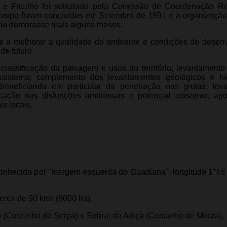
a e Ficalho foi solicitado pela Comissão de Coordenação R
campo foram concluídos em Setembro de 1991 e a organizaçã
rio demorasse mais alguns meses.
-se a melhorar a qualidade do ambiente e condições de desen
de futuro.
lassificação da paisagem e usos do território; levantamento 
ssistema; complemento dos levantamentos geológicos e hid
eneficiando em particular da penetração nas grutas; leva
ficação das disfunções ambientais e potencial existente, ap
s locais.
conhecida por "margem esquerda do Guadiana", longitude 1°45'
cerca de 90 km
(9000 ha).
2
o (Concelho de Serpa) e Sobral da Adiça (Concelho de Moura).