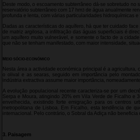
Deste modo, o escoamento subterrâneo dá-se sobretudo no 
reservatório subterrâneo com 17 hm
de água anualmente ren
3
profunda e lenta, com várias particularidades hidroquímicas e 
Dadas as características do aquífero, há que ter cuidado fac
de matriz argilosa, a infiltração das águas superficiais é di
um aquífero muito vulnerável, e somente o facto de a cida
que não se tenham manifestado, com maior intensidade, situ
M
-
EIO SÓCIO
ECONÓMICO
Nesta área a actividade económica principal é a agricultura,
o olival e as searas, seguido em importância pelo montad
indústria extractiva assume maior importância, nomeadamente 
A evolução populacional recente caracteriza-se por um dec
Serpa e Moura, atingindo 20% em Vila Verde de Ficalho e 3
envelhecida, existindo forte emigração para os centros 
metropolitana de Lisboa. Em Ficalho, esta tendência de qu
internacional. Pelo contrário, o Sobral da Adiça não beneficia
3. Paisagem