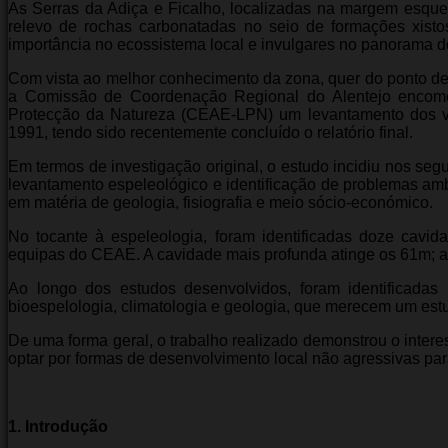
As Serras da Adiça e Ficalho, localizadas na margem esqu
relevo de rochas carbonatadas no seio de formações xistos
importância no ecossistema local e invulgares no panorama d
Com vista ao melhor conhecimento da zona, quer do ponto de v
a Comissão de Coordenação Regional do Alentejo encome
Protecção da Natureza (CEAE-LPN) um levantamento dos
1991, tendo sido recentemente concluído o relatório final.
Em termos de investigação original, o estudo incidiu nos segu
levantamento espeleológico e identificação de problemas ambi
em matéria de geologia, fisiografia e meio sócio-económico.
No tocante à espeleologia, foram identificadas doze cavid
equipas do CEAE. A cavidade mais profunda atinge os 61m; 
Ao longo dos estudos desenvolvidos, foram identificadas 
bioespelologia, climatologia e geologia, que merecem um es
De uma forma geral, o trabalho realizado demonstrou o inter
optar por formas de desenvolvimento local não agressivas par
1. Introdução