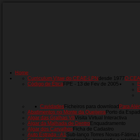
Home
Curriculum Vitae do CEAE-LPN
desde 1977
O CE
Código de Ética
FPE - 13 de Fev de 2005
E
E
Cavidades
Ficheiros para download
Para Alé
Abatimentos no Monte da Queijeira
Porto da Espad
Algar das Gralhas VII
Visita Virtual Interactiva
Algar da Malhada de Dentro
Enquadramento
Algar dos Carvalhos
Ficha de Cadastro
Auto Estrada - A1
Sub-lanço Torres Novas-Fátima 