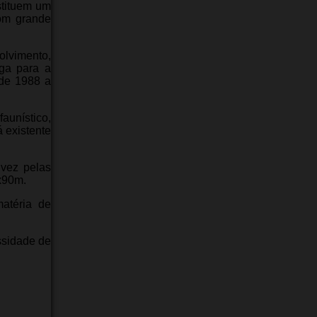
stituem um
com grande
olvimento,
ga para a
 de 1988 a
faunístico,
 existente
 vez pelas
x90m.
matéria de
ssidade de