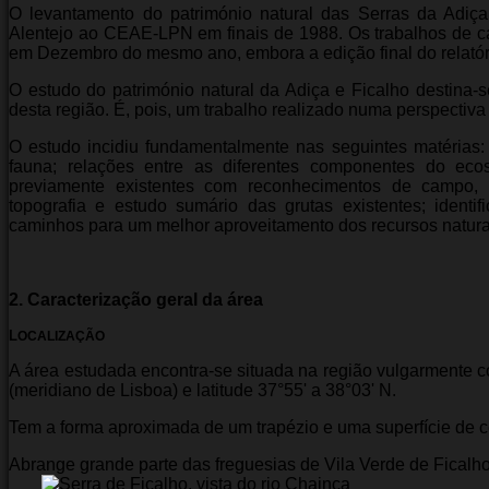
O levantamento do património natural das Serras da Adiç
Alentejo ao CEAE-LPN em finais de 1988. Os trabalhos de 
em Dezembro do mesmo ano, embora a edição final do relató
O estudo do património natural da Adiça e Ficalho destina
desta região. É, pois, um trabalho realizado numa perspectiva 
O estudo incidiu fundamentalmente nas seguintes matérias: c
fauna; relações entre as diferentes componentes do eco
previamente existentes com reconhecimentos de campo, b
topografia e estudo sumário das grutas existentes; identi
caminhos para um melhor aproveitamento dos recursos naturai
2. Caracterização geral da área
L
OCALIZAÇÃO
A área estudada encontra-se situada na região vulgarmente 
(meridiano de Lisboa) e latitude 37°55' a 38°03' N.
Tem a forma aproximada de um trapézio e uma superfície de 
Abrange grande parte das freguesias de Vila Verde de Ficalh