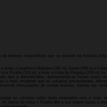
de terrenos metamórficos que se estende da fronteira (Vil
s: a oeste, a sequência Malpique (381 m), Savos (356 m) e Calvo
 m) e Ficalho (518 m); a leste, a crista da Preguiça (326 m). A
uito rijos e dolomitizados, apresentando-se muitas vezes co
a e mais resistente que os calcários pré-existentes. Aflo
servam-se intercalações de rochas brandas, mesmo nas vert
orque os calcários estão muito misturados com o xisto, s
. As Serras da Adiça e Ficalho têm a sua origem ligada a um
 mais resistente.