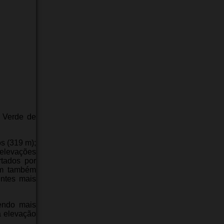
a Verde de
s (319 m);
s elevações
rtados por
ram também
entes mais
endo mais
a elevação