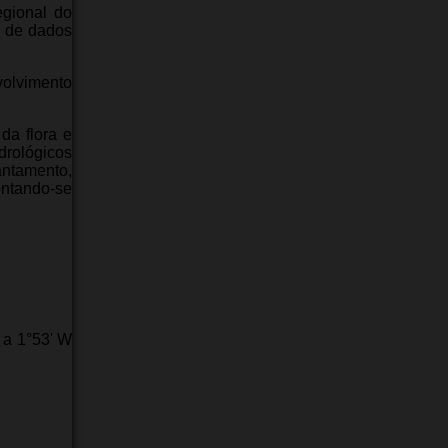
egional do
o de dados
volvimento
da flora e
rológicos
ntamento,
ontando-se
 a 1°53' W