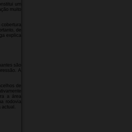
nstitui um
ação muito
 cobertura
ortanto, de
ga explica
nantes são
pressão. A
ncelhos de
ativamente
ara a área
ma rodovia
 actual.