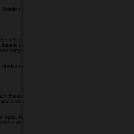
Detrítica;
rte défice
 durante o
icado como
 viradas a
ndo cheias
 planos de
de água. A
ueira e de