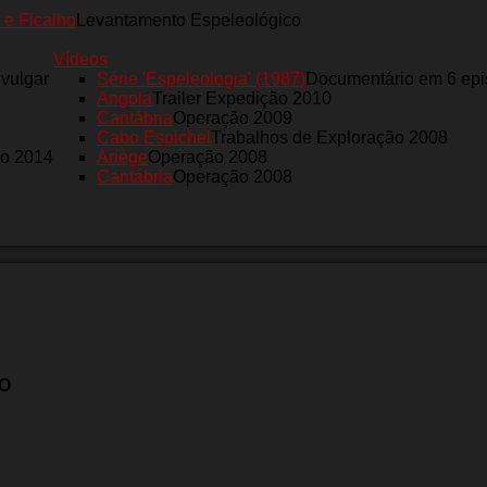
 e Ficalho
Levantamento Espeleológico
Vídeos
nvulgar
Série 'Espeleologia' (1987)
Documentário em 6 epi
Angola
Trailer Expedição 2010
Cantábria
Operação 2009
Cabo Espichel
Trabalhos de Exploração 2008
ro 2014
Ariège
Operação 2008
Cantábria
Operação 2008
HO