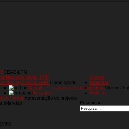
AE
CEAE-LPN
speleologia Nível I FPE
Cursos
speleologia Nível II FPE
Homologado
Projectos
On-line
Ficha de inscrição
Galeria
Vídeos / Fo
Em papel
Notícias
m do Parque
Apresentação do projecto
Pesquisar...
a (Marvão)
(1988)