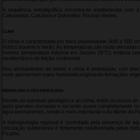
A sequência estratigráfica encontra-se estabelecida com a
Calcoxistos; Calcários e Dolomites; Rochas Verdes.
C
LIMA
O clima é caracterizado por fraca pluviosidade (400 a 500 m
hídrico durante o Verão. As temperaturas são muito elevadas
Inverno (temperatura máxima em Janeiro 26°C), embora com 
mediterrânico de feição continental.
Nos alinhamentos de relevo o clima é amenizado, com preci
norte apresentam maior humidade,
originando formações veget
H
-
IDROLOGIA E GEO
HIDROLOGIA
Devido ao substrato geológico e ao clima, todos os cursos de
após grandes chuvadas e secando quase completamente no 
água permanentes, sendo o mais importante o do Monte da Fe
A hidrogeologia regional é controlada pela presença de aq
circulação subterrânea é fortemente condicionada pelas estru
Ficalho.