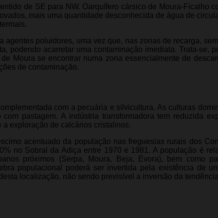
sentido de SE para NW. O
arquífero cársico de Moura-Ficalho co
ovados, mais uma quantidade desconhecida de água de circul
termais.
e a agentes poluidores, uma vez que, nas zonas de recarga, sem
recta, podendo acarretar uma contaminação imediata. Trata-se, p
de de Moura se encontrar numa zona essencialmente de descar
ações de contaminação.
 complementada com a pecuária e silvicultura. As culturas domi
o com pastagem. A indústria transformadora tem reduzida ex
a exploração de calcários cristalinos.
réscimo acentuado da população nas freguesias rurais dos Co
0% no Sobral da Adiça entre 1970 e 1981. A população é rel
urbanos próximos (Serpa, Moura, Beja, Évora), bem como p
ebra populacional poderá ser invertida pela existência de u
 desta localização, não sendo previsível a inversão da tendência