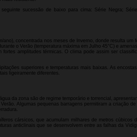
 seguinte sucessão de baixo para cima: Série Negra; Série 
m/ano), concentrada nos meses de Inverno, donde resulta um fo
 durante o Verão (temperatura máxima em Julho 45°C) e amenas
fortes amplitudes térmicas. O clima pode assim ser classif
pitações superiores e
temperaturas mais baixas. As encostas
ais ligeiramente diferentes.
 água da zona são de regime temporário e torrencial, apresenta
Verão. Algumas pequenas barragens permitiram a criação de
rradura.
uíferos cársicos, que acumulam milhares de metros cúbicos 
turas anticlinais que se desenvolvem entre as falhas da Vidig