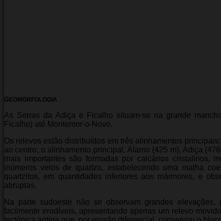
G
EOMORFOLOGIA
As Serras da Adiça e Ficalho situam-se na grande mancha 
Ficalho) até Montemor-o-Novo.
Os relevos estão distribuídos em três alinhamentos principai
ao centro, o alinhamento principal, Álamo (425 m), Adiça (476
mais importantes são formadas por calcários cristalinos, m
inúmeros veios de quartzo, estabelecendo uma malha coes
quartzitos, em quantidades inferiores aos mármores, e ob
abruptas.
Na parte sudoeste não se observam grandes elevações, p
facilmente erodíveis, apresentando apenas um relevo movido
tectónica antiga que, por erosão diferencial, conservou o bloco