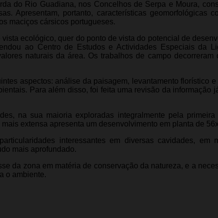
erda do Rio Guadiana,
nos Concelhos de Serpa e Moura, con
as. Apresentam, portanto, características geomorfológicas 
os maciços cársicos portugueses.
ista ecológico, quer do ponto de vista do potencial de desenv
ndou ao Centro de Estudos e Actividades Especiais da Li
valores naturais da área. Os trabalhos de campo decorreram
intes aspectos: análise da paisagem, levantamento florístico e 
entais. Para além disso, foi feita uma revisão da informação já
ades, na sua maioria exploradas integralmente pela primeira
a mais extensa apresenta um desenvolvimento em planta de 56
particularidades interessantes em diversas cavidades, em 
tudo mais aprofundado.
esse da zona em matéria de conservação da natureza, e a nece
a o ambiente.