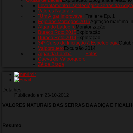
Grutas de Leceia
Exploração, topografia e relatório
Levantamento Espeleológico
Serras da Adiça
Valores Naturais
"Um Algar Improvável"
Trailer e Ep. 1
Fojo dos Morcegos 2015
Agitação marítima i
Algar do Ladoeiro
Monitorização
Buraco Roto 2015
Exploração
Buraco Roto 2014
Exploração
34º Curso de Iniciação à Espeleologia
Outub
Valporquero
Excursão 2014
Algar da Lomba
Fotos
Cueva de Valporquero
Zé de Braga
Detalhes
Publicado em 23-10-2012
VALORES NATURAIS DAS SERRAS DA ADIÇA E FICAL
Resumo