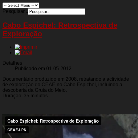
Pesquisar...
Cabo Espichel: Retrospectiva de
Exploração
Detalhes
Publicado em 01-05-2012
Documentário produzido em 2008, retratando a actividade
de exploração do CEAE no Cabo Espichel, incluindo a
descoberta da Gruta do Meio.
Duração: 35 minutos.