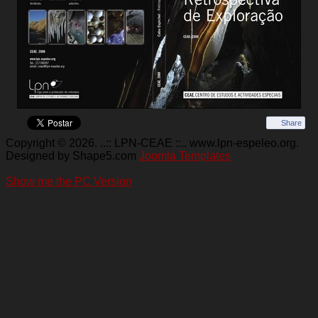
Share
Copyright © 2026. ..:: LPN-CEAE ::.. www.lpn-espeleo.org.
Designed by Shape5.com
Joomla Templates
Show me the PC Version