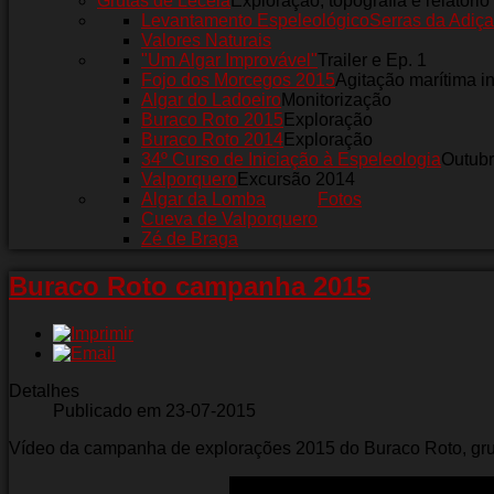
Grutas de Leceia
Exploração, topografia e relatório
Levantamento Espeleológico
Serras da Adiça
Valores Naturais
"Um Algar Improvável"
Trailer e Ep. 1
Fojo dos Morcegos 2015
Agitação marítima i
Algar do Ladoeiro
Monitorização
Buraco Roto 2015
Exploração
Buraco Roto 2014
Exploração
34º Curso de Iniciação à Espeleologia
Outub
Valporquero
Excursão 2014
Algar da Lomba
Fotos
Cueva de Valporquero
Zé de Braga
Buraco Roto campanha 2015
Detalhes
Publicado em 23-07-2015
Vídeo da campanha de explorações 2015 do Buraco Roto, grut