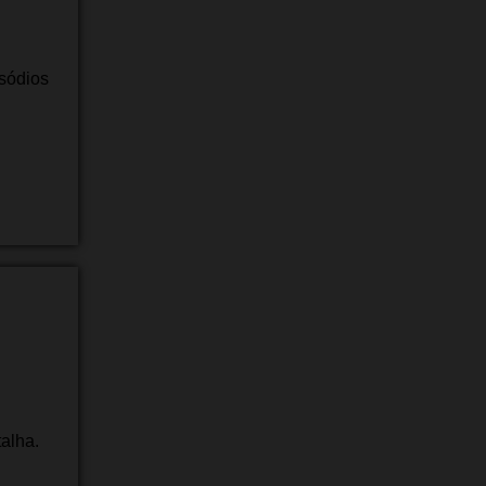
sódios
alha.