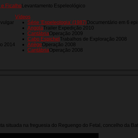
 e Ficalho
Levantamento Espeleológico
Vídeos
nvulgar
Série 'Espeleologia' (1987)
Documentário em 6 epi
Angola
Trailer Expedição 2010
Cantábria
Operação 2009
Cabo Espichel
Trabalhos de Exploração 2008
ro 2014
Ariège
Operação 2008
Cantábria
Operação 2008
a situada na freguesia do Reguengo do Fetal, concelho da Bat