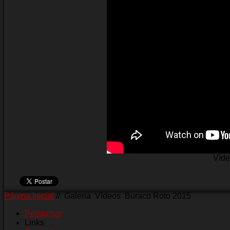
Víde
Página Inicial
//
Galeria
Vídeos
Buraco Roto 2015
Pesquisar
Links