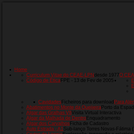
Home
Curriculum Vitae do CEAE-LPN
desde 1977
O CE
Código de Ética
FPE - 13 de Fev de 2005
E
E
Cavidades
Ficheiros para download
Para Alé
Abatimentos no Monte da Queijeira
Porto da Espad
Algar das Gralhas VII
Visita Virtual Interactiva
Algar da Malhada de Dentro
Enquadramento
Algar dos Carvalhos
Ficha de Cadastro
Auto Estrada - A1
Sub-lanço Torres Novas-Fátima 