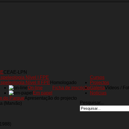
AE
CEAE-LPN
speleologia Nível I FPE
Cursos
speleologia Nível II FPE
Homologado
Projectos
On-line
Ficha de inscrição
Galeria
Vídeos / Fo
Em papel
Notícias
m do Parque
Apresentação do projecto
Pesquisar...
a (Marvão)
(1988)