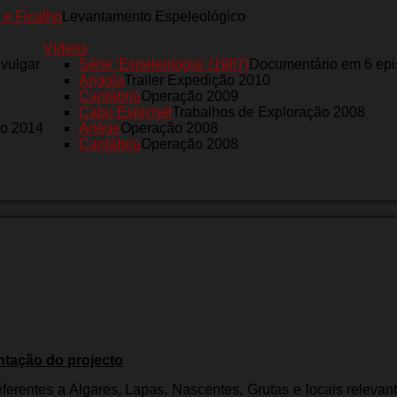
 e Ficalho
Levantamento Espeleológico
Vídeos
nvulgar
Série 'Espeleologia' (1987)
Documentário em 6 epi
Angola
Trailer Expedição 2010
Cantábria
Operação 2009
Cabo Espichel
Trabalhos de Exploração 2008
ro 2014
Ariège
Operação 2008
Cantábria
Operação 2008
tação do projecto
ferentes a Algares, Lapas, Nascentes, Grutas e locais relevant