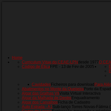
Home
Curriculum Vitae do CEAE-LPN
desde 1977
O CE
Código de Ética
FPE - 13 de Fev de 2005
E
E
Cavidades
Ficheiros para download
Para Alé
Abatimentos no Monte da Queijeira
Porto da Espad
Algar das Gralhas VII
Visita Virtual Interactiva
Algar da Malhada de Dentro
Enquadramento
Algar dos Carvalhos
Ficha de Cadastro
Auto Estrada - A1
Sub-lanço Torres Novas-Fátima 