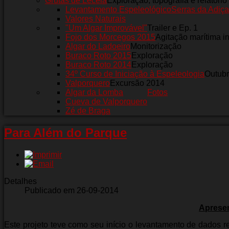
Grutas de Leceia
Exploração, topografia e relatório
Levantamento Espeleológico
Serras da Adiça
Valores Naturais
"Um Algar Improvável"
Trailer e Ep. 1
Fojo dos Morcegos 2015
Agitação marítima i
Algar do Ladoeiro
Monitorização
Buraco Roto 2015
Exploração
Buraco Roto 2014
Exploração
34º Curso de Iniciação à Espeleologia
Outub
Valporquero
Excursão 2014
Algar da Lomba
Fotos
Cueva de Valporquero
Zé de Braga
Para Além do Parque
Detalhes
Publicado em 26-09-2014
Apresen
Este projeto teve como seu início o levantamento de dados re