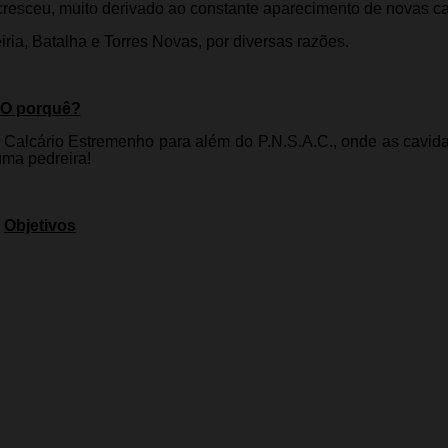
s cresceu, muito derivado ao constante aparecimento de novas c
a, Batalha e Torres Novas, por diversas razões.
O porquê?
o Calcário Estremenho para além do P.N.S.A.C., onde as cavid
uma pedreira!
Objetivos