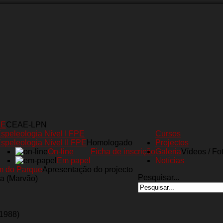
AE
CEAE-LPN
speleologia Nível I FPE
Cursos
speleologia Nível II FPE
Homologado
Projectos
On-line
Ficha de inscrição
Galeria
Vídeos / Fo
Em papel
Notícias
m do Parque
Apresentação do projecto
Pesquisar...
a (Marvão)
(1988)