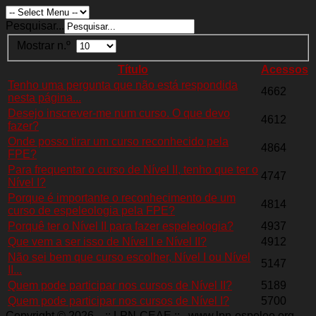
Pesquisar...
Mostrar n.º
Título
Acessos
Tenho uma pergunta que não está respondida
4662
nesta página...
Desejo inscrever-me num curso. O que devo
4612
fazer?
Onde posso tirar um curso reconhecido pela
4864
FPE?
Para frequentar o curso de Nível II, tenho que ter o
4747
Nível I?
Porque é importante o reconhecimento de um
4814
curso de espeleologia pela FPE?
Porquê ter o Nível II para fazer espeleologia?
4937
Que vem a ser isso de Nível I e Nível II?
4912
Não sei bem que curso escolher, Nível I ou Nível
5147
II...
Quem pode participar nos cursos de Nível II?
5189
Quem pode participar nos cursos de Nível I?
5700
Copyright © 2026. ..:: LPN-CEAE ::.. www.lpn-espeleo.org.