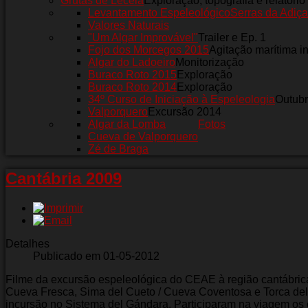
Grutas de Leceia
Exploração, topografia e relatório
Levantamento Espeleológico
Serras da Adiça
Valores Naturais
"Um Algar Improvável"
Trailer e Ep. 1
Fojo dos Morcegos 2015
Agitação marítima i
Algar do Ladoeiro
Monitorização
Buraco Roto 2015
Exploração
Buraco Roto 2014
Exploração
34º Curso de Iniciação à Espeleologia
Outub
Valporquero
Excursão 2014
Algar da Lomba
Fotos
Cueva de Valporquero
Zé de Braga
Cantábria 2009
Detalhes
Publicado em 01-05-2012
Filme da excursão espeleológica do CEAE à região cantábrica
Cueva Fresca, Sima del Cueto / Cueva Coventosa e Torca de
incursão no Sistema del Gándara. Participaram na viagem os