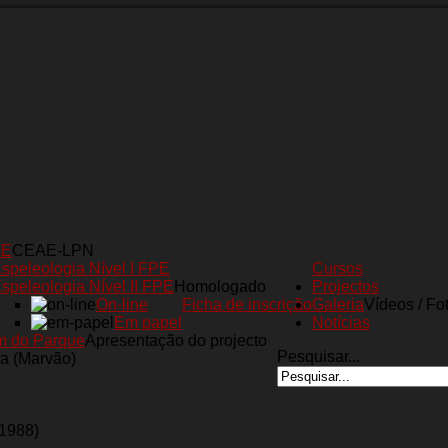
AE
CEAE-LPN
speleologia Nível I FPE
Cursos
speleologia Nível II FPE
Homologado
Projectos
On-line
Ficha de inscrição
Galeria
Vídeos / Fo
Em papel
Notícias
m do Parque
Apresentação do projecto
Pesquisar...
a (Marvão)
(1988)