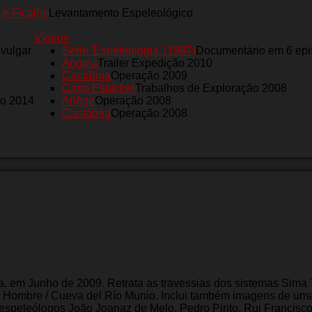
 e Ficalho
Levantamento Espeleológico
Vídeos
nvulgar
Série 'Espeleologia' (1987)
Documentário em 6 epi
Angola
Trailer Expedição 2010
Cantábria
Operação 2009
Cabo Espichel
Trabalhos de Exploração 2008
ro 2014
Ariège
Operação 2008
Cantábria
Operação 2008
, em Junho de 2009. Retrata as travessias dos sistemas Sima T
l Hombre / Cueva del Río Munio. Inclui também imagens de u
 espeleólogos João Joanaz de Melo, Pedro Pinto, Rui Francisc