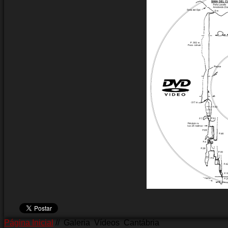
Página Inicial
//
Galeria
Vídeos
Cantábria