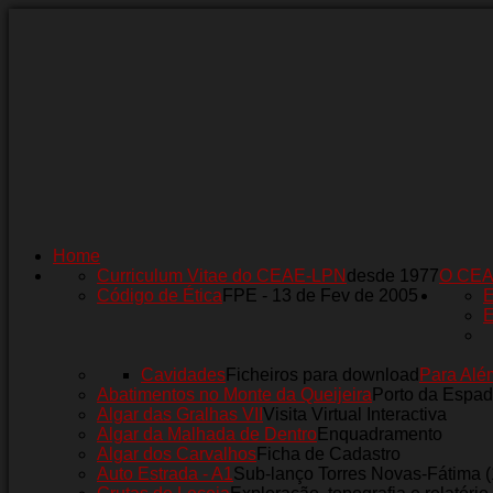
Home
Curriculum Vitae do CEAE-LPN
desde 1977
O CE
Código de Ética
FPE - 13 de Fev de 2005
E
E
Cavidades
Ficheiros para download
Para Alé
Abatimentos no Monte da Queijeira
Porto da Espad
Algar das Gralhas VII
Visita Virtual Interactiva
Algar da Malhada de Dentro
Enquadramento
Algar dos Carvalhos
Ficha de Cadastro
Auto Estrada - A1
Sub-lanço Torres Novas-Fátima 