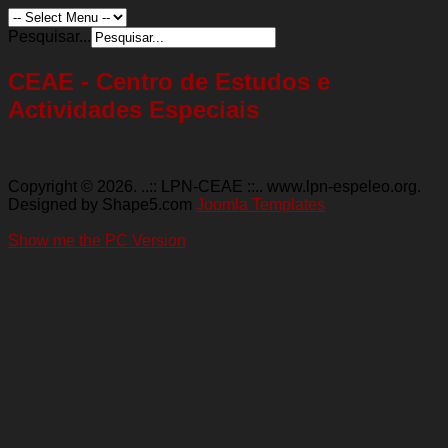
Pesquisar...
CEAE - Centro de Estudos e
Actividades Especiais
Copyright © 2026. ..:: LPN-CEAE ::.. www.lpn-espeleo.org.
Designed by Shape5.com
Joomla Templates
Show me the PC Version