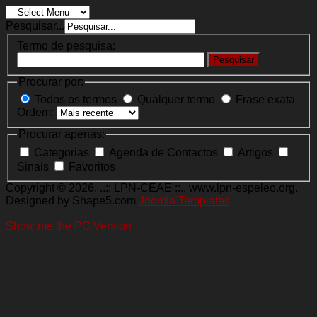
Pesquisar...
Termo de pesquisa:
Pesquisar
Procurar por:
Todos os termos
Qualquer termo
Frase exata
Ordem:
Procurar apenas:
Categorias
Agenda de Contactos
Artigos
Sinais
Favoritos
Copyright © 2026. ..:: LPN-CEAE ::.. www.lpn-espeleo.org.
Designed by Shape5.com
Joomla Templates
Show me the PC Version