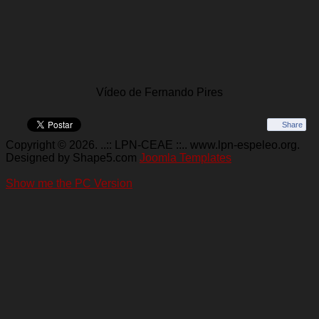
Vídeo de Fernando Pires
Share
Copyright © 2026. ..:: LPN-CEAE ::.. www.lpn-espeleo.org.
Designed by Shape5.com
Joomla Templates
Show me the PC Version