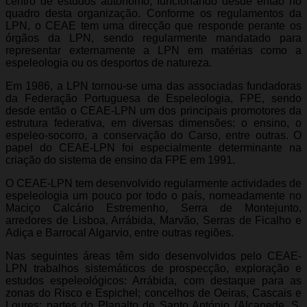
centro de estudos autónomo, funcionando desde então no
quadro desta organização. Conforme os regulamentos da
LPN, o CEAE tem uma direcção que responde perante os
órgãos da LPN, sendo regularmente mandatado para
representar externamente a LPN em matérias como a
espeleologia ou os desportos de natureza.
Em 1986, a LPN tornou-se uma das associadas fundadoras
da Federação Portuguesa de Espeleologia, FPE, sendo
desde então o CEAE-LPN um dos principais promotores da
estrutura federativa, em diversas dimensões: o ensino, o
espeleo-socorro, a conservação do Carso, entre outras. O
papel do CEAE-LPN foi especialmente determinante na
criação do sistema de ensino da FPE em 1991.
O CEAE-LPN tem desenvolvido regularmente actividades de
espeleologia um pouco por todo o país, nomeadamente no
Maciço Calcário Estremenho, Serra de Montejunto,
arredores de Lisboa, Arrábida, Marvão, Serras de Ficalho e
Adiça e Barrocal Algarvio, entre outras regiões.
Nas seguintes áreas têm sido desenvolvidos pelo CEAE-
LPN trabalhos sistemáticos de prospecção, exploração e
estudos espeleológicos: Arrábida, com destaque para as
zonas do Risco e Espichel; concelhos de Oeiras, Cascais e
Loures; partes do Planalto de Santo António (Alcanede, S.