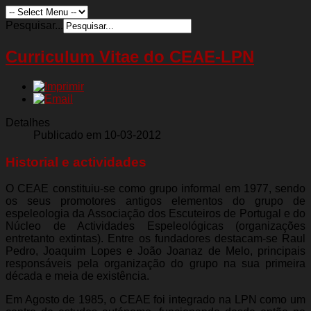
Pesquisar...
Curriculum Vitae do CEAE-LPN
Detalhes
Publicado em 10-03-2012
Historial e actividades
O CEAE constituiu-se como grupo informal em 1977, sendo
os seus promotores antigos elementos do grupo de
espeleologia da Associação dos Escuteiros de Portugal e do
Núcleo de Actividades Espeleológicas (organizações
entretanto extintas). Entre os fundadores destacam-se Raul
Pedro, Joaquim Lopes e João Joanaz de Melo, principais
responsáveis pela organização do grupo na sua primeira
década e meia de existência.
Em Agosto de 1985, o CEAE foi integrado na LPN como um