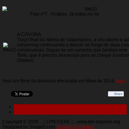
Foto nº7 - Acabou. Já estou no rio
A COVONA
Troço final da ribeira de Valporquero, a céu aberto e 
canyoning continuando a descer ao longo de duas cas
consecutivas. Segue-se um caminho que bordeja este ri
Torío, que é preciso atravessar para se chegar à estrada
Outono).
Veja um filme da travessia efectuada em Maio de 2014,
aqui
.
Share
< Anterior
Seguinte >
Copyright © 2026. ..:: LPN-CEAE ::.. www.lpn-espeleo.org.
Designed by Shape5.com
Joomla Templates