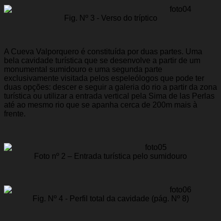
Fig. Nº 3 - Verso do tríptico
A Cueva Valporquero é constituída por duas partes. Uma
bela cavidade turística que se desenvolve a partir de um
monumental sumidouro e uma segunda parte
exclusivamente visitada pelos espeleólogos que pode ter
duas opções: descer e seguir a galeria do rio a partir da zona
turística ou utilizar a entrada vertical pela Sima de las Perlas
até ao mesmo rio que se apanha cerca de 200m mais à
frente.
Foto nº 2 – Entrada turística pelo sumidouro
Fig. Nº 4 - Perfil total da cavidade (pág. Nº 8)