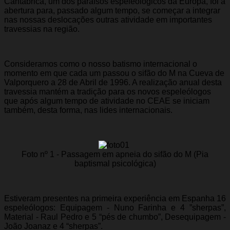
Cantábrica, um dos paraísos espeleológicos da Europa, foi a
abertura para, passado algum tempo, se começar a integrar
nas nossas deslocações outras atividade em importantes
travessias na região.
Consideramos como o nosso batismo internacional o
momento em que cada um passou o sifão do M na Cueva de
Valporquero a 28 de Abril de 1996. A realização anual desta
travessia mantém a tradição para os novos espeleólogos
que após algum tempo de atividade no CEAE se iniciam
também, desta forma, nas lides internacionais.
Foto nº 1 - Passagem em apneia do sifão do M (Pia
baptismal psicológica)
Estiveram presentes na primeira experiência em Espanha 16
espeleólogos: Equipagem - Nuno Farinha e 4 ”sherpas”,
Material - Raul Pedro e 5 “pés de chumbo”, Desequipagem -
João Joanaz e 4 “sherpas”.