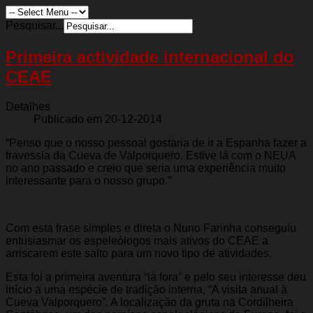
Pesquisar...
Primeira actividade internacional do
CEAE
Detalhes
Publicado em 20-12-2014
“Penso que o nosso pessoal gostaria de ir a Espanha fazer a
travessia da Cueva de Valporquero. Estive lá com o NEUA
no ano passado e creio que seria uma experiência muito
interessante para o nosso grupo.”
Com esta frase simples e direta o Nuno Farinha conseguiu
entusiasmar os espeleólogos mais ativos do CEAE a
arriscarem este salto para um novo tipo de atividades.
Esta foi a primeira aventura “lá fora” e pelo seu interesse deu
início a uma espécie de tradição interna, “A visita anual à
Cueva Valporquero”. A localização da gruta na Cordilheira