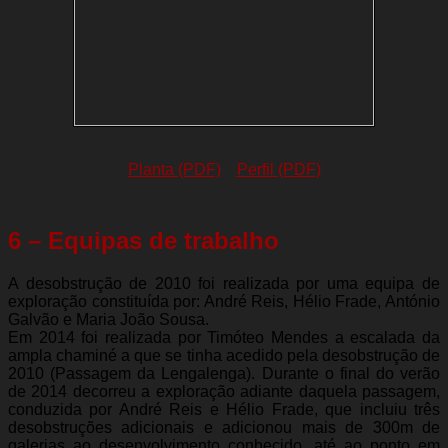
Planta (PDF)
Perfil (PDF)
6 – Equipas de trabalho
A desobstrução de 2010 foi realizada por uma equipa de
exploração constituída por: André Reis, Hélio Frade, António
Galvão e Maria João Sousa.
Em 2014 foi realizada por Timóteo Mendes a escalada da
ampla chaminé a que se tinha acedido pela desobstrução de
2010 (Passagem da Lengalenga). Durante o final do verão
de 2014 decorreu a exploração adiante daquela passagem,
conduzida por André Reis e Hélio Frade, que incluiu três
desobstruções adicionais e adicionou mais de 300m de
galerias ao desenvolvimento conhecido, até ao ponto em