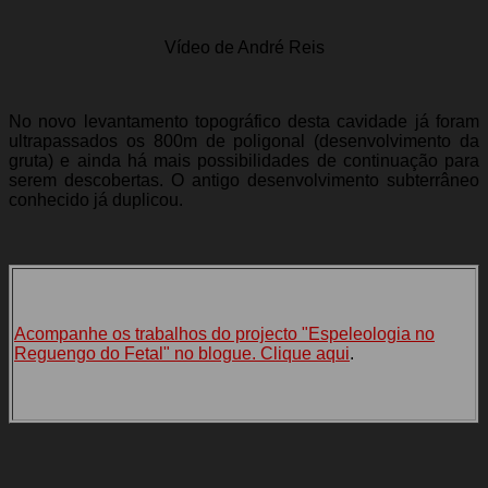
Vídeo de André Reis
No novo levantamento topográfico desta cavidade já foram
ultrapassados os 800m de poligonal (desenvolvimento da
gruta) e ainda há mais possibilidades de continuação para
serem descobertas. O antigo desenvolvimento subterrâneo
conhecido já duplicou.
Acompanhe os trabalhos do projecto "Espeleologia no
Reguengo do Fetal" no blogue. Clique aqui
.