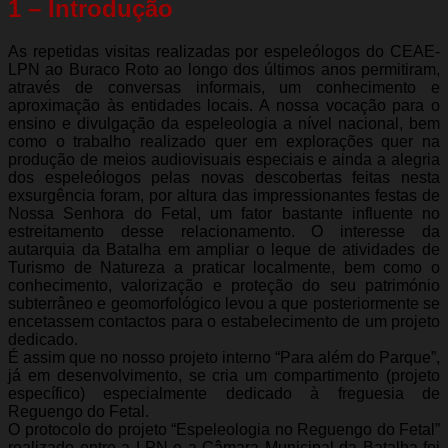
1 – Introdução
As repetidas visitas realizadas por espeleólogos do CEAE-
LPN ao Buraco Roto ao longo dos últimos anos permitiram,
através de conversas informais, um conhecimento e
aproximação às entidades locais. A nossa vocação para o
ensino e divulgação da espeleologia a nível nacional, bem
como o trabalho realizado quer em explorações quer na
produção de meios audiovisuais especiais e ainda a alegria
dos espeleólogos pelas novas descobertas feitas nesta
exsurgência foram, por altura das impressionantes festas de
Nossa Senhora do Fetal, um fator bastante influente no
estreitamento desse relacionamento. O interesse da
autarquia da Batalha em ampliar o leque de atividades de
Turismo de Natureza a praticar localmente, bem como o
conhecimento, valorização e proteção do seu património
subterrâneo e geomorfológico levou a que posteriormente se
encetassem contactos para o estabelecimento de um projeto
dedicado.
É assim que no nosso projeto interno “Para além do Parque”,
já em desenvolvimento, se cria um compartimento (projeto
específico) especialmente dedicado à freguesia de
Reguengo do Fetal.
O protocolo do projeto “Espeleologia no Reguengo do Fetal”
realizado entre a LPN e a Câmara Municipal da Batalha foi