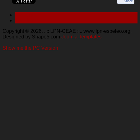
Share
< Anterior
Seguinte >
Copyright © 2026. ..:: LPN-CEAE ::.. www.lpn-espeleo.org.
Designed by Shape5.com
Joomla Templates
Show me the PC Version