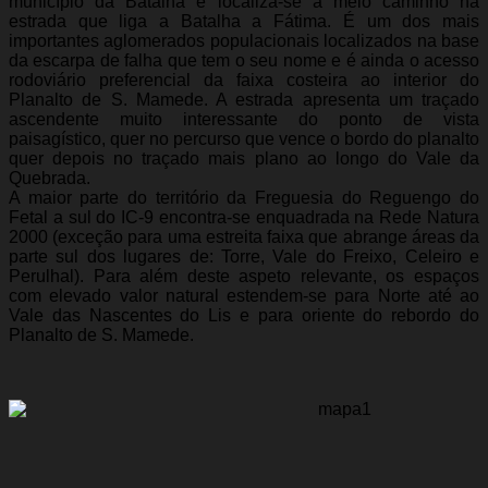
município da Batalha e localiza-se a meio caminho na
estrada que liga a Batalha a Fátima. É um dos mais
importantes aglomerados populacionais localizados na base
da escarpa de falha que tem o seu nome e é ainda o acesso
rodoviário preferencial da faixa costeira ao interior do
Planalto de S. Mamede. A estrada apresenta um traçado
ascendente muito interessante do ponto de vista
paisagístico, quer no percurso que vence o bordo do planalto
quer depois no traçado mais plano ao longo do Vale da
Quebrada.
A maior parte do território da Freguesia do Reguengo do
Fetal a sul do IC-9 encontra-se enquadrada na Rede Natura
2000 (exceção para uma estreita faixa que abrange áreas da
parte sul dos lugares de: Torre, Vale do Freixo, Celeiro e
Perulhal). Para além deste aspeto relevante, os espaços
com elevado valor natural estendem-se para Norte até ao
Vale das Nascentes do Lis e para oriente do rebordo do
Planalto de S. Mamede.