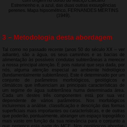
com origem no bordo do Maciço Calcário
Estremenho e, a azul, das duas outras exsurgências
perenes. Mapa hipsométrico, FERNANDES MERTINS
(1949).
3 – Metodologia desta abordagem
Tal como no passado recente (anos 50 do século XX – ver
adiante), são a água, os seus caminhos e as bacias de
alimentação às possíveis condutas subterrâneas a merecer
a nossa principal atenção. É pois natural que seja dada, por
nós, alguma atenção especial ao ambiente hidrológico
(fundamentalmente subterrâneo). Este é determinado por um
conjunto de parâmetros morfológicos, geológicos e
climáticos que influenciam as principais características de
um regime de água subterrânea numa determinada área.
Cada um destes três componentes está por sua vez
dependente de vários parâmetros. Nos morfológicos
incluiremos a análise, classificação e descrição das formas
superficiais mais importantes ou características, e de outras
que poderão, pontualmente, abranger um espaço topográfico
mais vasto em função da sua relevância para o conjunto a
que pertence esta parte do MCE. Nos geológicos abordar-