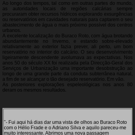
Ao longo dos tempos, tal como em outras partes do mundo,
as autoridades locais de regiões calcárias sempre
procuraram obter recursos hídricos explorando exsurgências
ou reservatórios em cavidades naturais para captarem o seu
abastecimento de água o mais próximo possível dos centros
urbanos.
A excelente localização do Buraco Roto, com água brotando
abundantemente no Inverno, e estando sobre-elevado
relativamente ao exterior fazia prever, ali perto, um bom
reservatório no interior do calcário. O seu desenvolvimento
ligeiramente descendente avolumava as expectativas. Nos
anos 50 do século XX foi realizada pela Direcção-Geral dos
Serviços de Urbanização uma importante desobstrução ao
longo de uma grande parte da conduta subterrânea natural,
a fim de se alcançar o tão desejado reservatório. Em vão.
As posteriores explorações espeleológicas nos anos 80
deram os mesmos resultados.
"- Fui aqui há dias dar uma vista de olhos ao Buraco Roto
com o Hélio Frade e o Adriano Silva e aquilo pareceu-me
muito interessante. Abrimos uma nova passagem