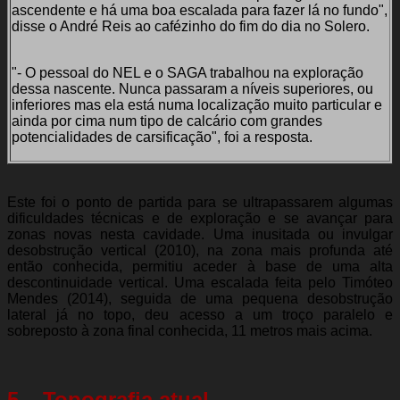
ascendente e há uma boa escalada para fazer lá no fundo",
disse o André Reis ao cafézinho do fim do dia no Solero.
"- O pessoal do NEL e o SAGA trabalhou na exploração
dessa nascente. Nunca passaram a níveis superiores, ou
inferiores mas ela está numa localização muito particular e
ainda por cima num tipo de calcário com grandes
potencialidades de carsificação", foi a resposta.
Este foi o ponto de partida para se ultrapassarem algumas
dificuldades técnicas e de exploração e se avançar para
zonas novas nesta cavidade. Uma inusitada ou invulgar
desobstrução vertical (2010), na zona mais profunda até
então conhecida, permitiu aceder à base de uma alta
descontinuidade vertical. Uma escalada feita pelo Timóteo
Mendes (2014), seguida de uma pequena desobstrução
lateral já no topo, deu acesso a um troço paralelo e
sobreposto à zona final conhecida, 11 metros mais acima.
5 – Topografia atual