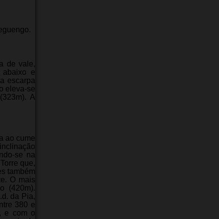
Reguengo.
a de vale,
 abaixo e
da escarpa
o eleva-se
(323m). A
ça ao cume
nclinação
ando-se na
Torre que,
les também
te. O mais
o (420m).
d. da Pia,
ntre 380 e
, e com o