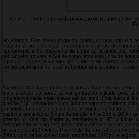
Foto nº 1 – Centro urbano da povoação de Reguengo do Fet
(Fo
Na vertente Este dessa pequena colina, e entre esta e a e
estando a sua evolução relacionada com as drenagens 
ligeiramente a Sul (nascente da Loureira), e ainda das pont
sobranceira ao vale. A Sul do ponto onde esta linha de água 
rápida e progressivamente até à Igreja de Nossa Senhora
configuração geral do local faz lembrar uma pequena “reculé
A vertente SW da Serra da Barrozinha a Norte do Reguengo d
mais elevado da zona, só vai ganhando altitude pela suc
progressivamente mais suave até ao topo. Esta serra é li
direção ESE, estabelece uma linha de água coincidente com a
empoleirada a meia encosta, perece vigiar a saída do vale. L
bastante encaixados (cotas da junção entre 250 a 260m) q
oriental, o Vale da Pedreira, estabelece a NE o limite
Prolongando-se para Este o vale faz também a separação ent
se atinge os 413 metros. Para leste da sua cabeceira este
390m, com raras zonas mais deprimidas (370m) e alguns 