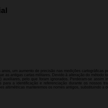
al
os anos, um aumento de precisão nas medições cartográficas p
e as antigas cartas militares. Devido à alteração do método t
.) auxiliares, pelo que foram ignorados. Perderam-se assim i
s para a identificação e referenciação durante os nossos tr
es altimétricas manteremos os nomes antigos, substituindo a 