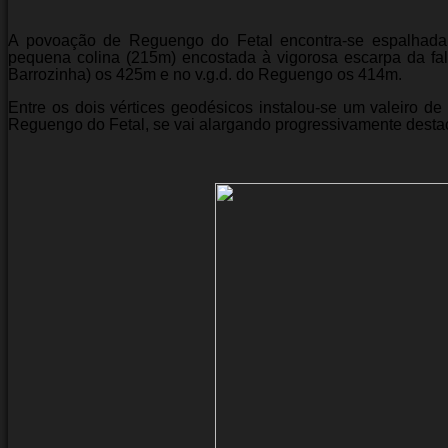
A povoação de Reguengo do Fetal encontra-se espalhada,
pequena colina (215m) encostada à vigorosa escarpa da fa
Barrozinha) os 425m e no v.g.d. do Reguengo os 414m.
Entre os dois vértices geodésicos instalou-se um valeiro d
Reguengo do Fetal, se vai alargando progressivamente destac