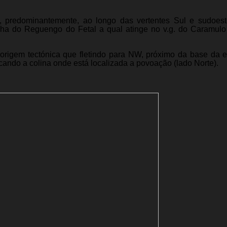
 predominantemente, ao longo das vertentes Sul e sudoes
lha do Reguengo do Fetal a qual atinge no v.g. do Caramulo
e origem tectónica que fletindo para NW, próximo da base da 
ando a colina onde está localizada a povoação (lado Norte).