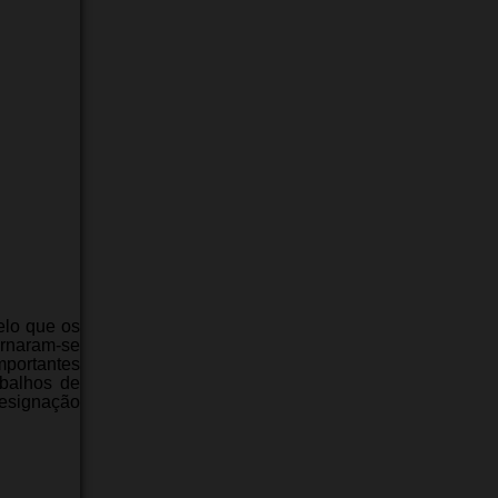
elo que os
ornaram-se
mportantes
abalhos de
designação