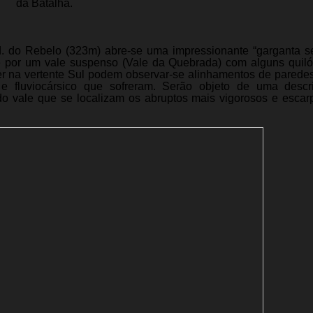
da Batalha.
. do Rebelo (323m) abre-se uma impressionante “garganta s
te por um vale suspenso (Vale da Quebrada) com alguns quil
r na vertente Sul podem observar-se alinhamentos de paredes
o e fluviocársico que sofreram. Serão objeto de uma desc
do vale que se localizam os abruptos mais vigorosos e esca