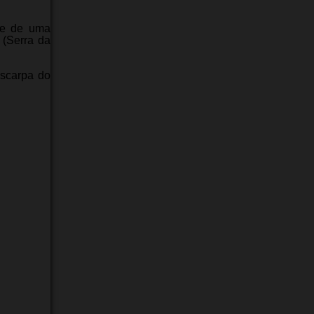
te de uma
 (Serra da
escarpa do