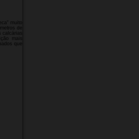
eca” muito
ómetros de
 calcárias
rição mais
rpados que