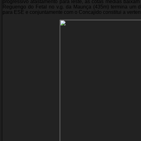
progressivo afastamento para leste, as cotas médias baixam 
Reguengo do Fetal no v.g. da Maunça (435m) termina um d
para ESE e conjuntamente com o Concajido constitui a verten