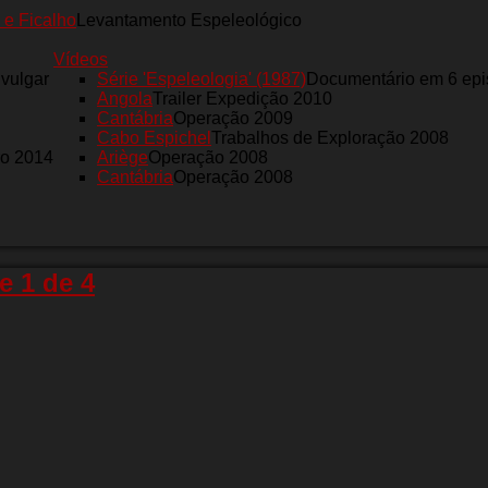
 e Ficalho
Levantamento Espeleológico
Vídeos
nvulgar
Série 'Espeleologia' (1987)
Documentário em 6 epi
Angola
Trailer Expedição 2010
Cantábria
Operação 2009
Cabo Espichel
Trabalhos de Exploração 2008
ro 2014
Ariège
Operação 2008
Cantábria
Operação 2008
e 1 de 4