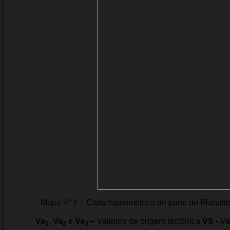
Mapa nº 1 – Carta hipsométrica de parte do Planal
Va
,
Va
e
Va
– Valeiros de origem tectónica
VS
- V
1
2
3