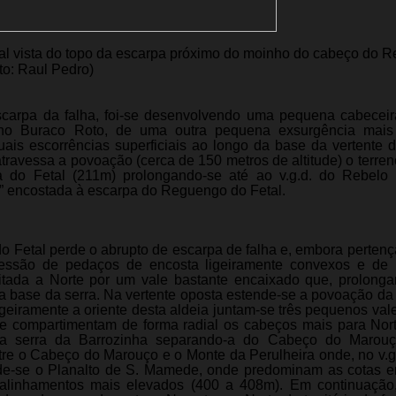
al vista do topo da escarpa próximo do moinho do cabeço do 
to: Raul Pedro)
scarpa da falha, foi-se desenvolvendo uma pequena cabeceir
no Buraco Roto, de uma outra pequena exsurgência mais
uais escorrências superficiais ao longo da base da vertente 
atravessa a povoação (cerca de 150 metros de altitude) o terren
 do Fetal (211m) prolongando-se até ao v.g.d. do Rebelo 
e” encostada à escarpa do Reguengo do Fetal.
o Fetal perde o abrupto de escarpa de falha e, embora perten
essão de pedaços de encosta ligeiramente convexos e de i
mitada a Norte por um vale bastante encaixado que, prolong
 base da serra. Na vertente oposta estende-se a povoação da 
igeiramente a oriente desta aldeia juntam-se três pequenos va
ue compartimentam de forma radial os cabeços mais para Nor
 da serra da Barrozinha separando-a do Cabeço do Marouç
re o Cabeço do Marouço e o Monte da Perulheira onde, no v.g.
nde-se o Planalto de S. Mamede, onde predominam as cotas e
alinhamentos mais elevados (400 a 408m). Em continuação