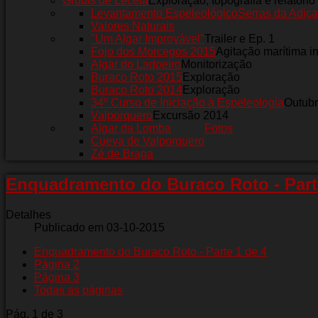
Grutas de Leceia
Exploração, topografia e relatório
Levantamento Espeleológico
Serras da Adiça
Valores Naturais
"Um Algar Improvável"
Trailer e Ep. 1
Fojo dos Morcegos 2015
Agitação marítima i
Algar do Ladoeiro
Monitorização
Buraco Roto 2015
Exploração
Buraco Roto 2014
Exploração
34º Curso de Iniciação à Espeleologia
Outub
Valporquero
Excursão 2014
Algar da Lomba
Fotos
Cueva de Valporquero
Zé de Braga
Enquadramento do Buraco Roto - Part
Detalhes
Publicado em 03-10-2015
Enquadramento do Buraco Roto - Parte 1 de 4
Página 2
Página 3
Todas as páginas
Pág. 1 de 3