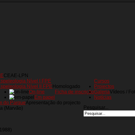
AE
CEAE-LPN
speleologia Nível I FPE
Cursos
speleologia Nível II FPE
Homologado
Projectos
On-line
Ficha de inscrição
Galeria
Vídeos / Fo
Em papel
Notícias
m do Parque
Apresentação do projecto
Pesquisar...
a (Marvão)
(1988)