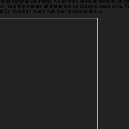
duas dezenas de metros. No extremo Norte do território da fr
os mais importantes alinhamentos de cabeços desta zona. P
te Sul do bem vincado Vale das Nascentes do Lis.