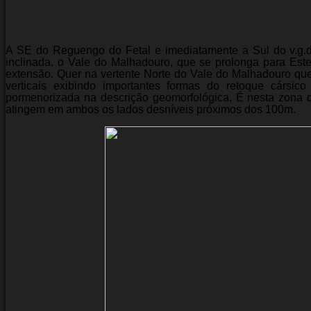
A SE do Reguengo do Fetal e imediatamente a Sul do v.g.d
inclinada, o Vale do Malhadouro, que se prolonga para Es
extensão. Quer na vertente Norte do Vale do Malhadouro que
verticais exibindo importantes formas do retoque cársic
pormenorizada na descrição geomorfológica. É nesta zona 
atingem em ambos os lados desníveis próximos dos 100m.