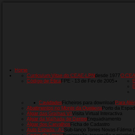
Home
Curriculum Vitae do CEAE-LPN
desde 1977
O CE
Código de Ética
FPE - 13 de Fev de 2005
E
E
Cavidades
Ficheiros para download
Para Alé
Abatimentos no Monte da Queijeira
Porto da Espad
Algar das Gralhas VII
Visita Virtual Interactiva
Algar da Malhada de Dentro
Enquadramento
Algar dos Carvalhos
Ficha de Cadastro
Auto Estrada - A1
Sub-lanço Torres Novas-Fátima 