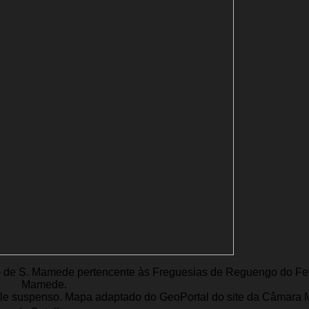
to de S. Mamede pertencente às Freguesias de Reguengo do Fet
Mamede.
ale suspenso. Mapa adaptado do GeoPortal do site da Câmara 