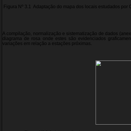
Figura Nº 3.1  Adaptação do mapa dos locais estudados po
A compilação, normalização e sistematização de dados (ane
diagrama de rosa onde estes são evidenciados graficament
variações em relação a estações próximas.