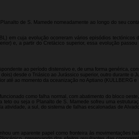
 do Planalto de S. Mamede nomeadamente ao longo do seu cont
(BL) em cuja evolução ocorreram vários episódios tectónicos d
erior) e, a partir do Cretácico superior, essa evolução passo
pondente ao período distensivo e, de uma forma genérica, con
dois) desde o Triásico ao Jurássico superior, outro durante o J
erior até ao momento da oceanização no Aptiano (KULLBERG e
uncionado como falha normal, com abatimento do bloco oeste,
 a teto ou seja o Planalto de S. Mamede sofreu uma estrutur
a atividade, a sul, do sistema de falhas escalonadas de Alvad
nhou um aparente papel como fronteira às movimentações hal
liocénico, preservando dos efeitos resultantes das compress