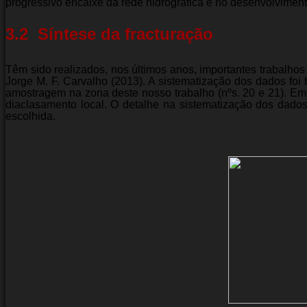
progressivo encaixe da rede hidrográfica e no desenvolvimento
3.2  Síntese da fracturação
Têm sido realizados, nos últimos anos, importantes trabal
Jorge M. F. Carvalho (2013). A sistematização dos dados fo
amostragem na zona deste nosso trabalho (nºs. 20 e 21). Em
diaclasamento local. O detalhe na sistematização dos dados 
escolhida.