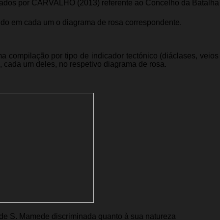
udados por CARVALHO (2013) referente ao Concelho da Batalha
ando em cada um o diagrama de rosa correspondente.
compilação por tipo de indicador tectónico (diáclases, veios c
, cada um deles, no respetivo diagrama de rosa.
o de S. Mamede discriminada quanto à sua natureza