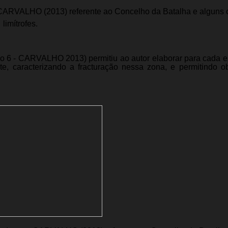
r CARVALHO (2013) referente ao Concelho da Batalha e alguns
limítrofes.
xo 6 - CARVALHO 2013) permitiu ao autor elaborar para cada 
e, caracterizando a fracturação nessa zona, e permitindo o