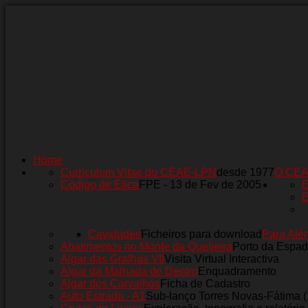
Home
Curriculum Vitae do CEAE-LPN
desde 1977
O CE
Código de Ética
FPE - 13 de Fev de 2005
E
E
Cavidades
Ficheiros para download
Para Alé
Abatimentos no Monte da Queijeira
Porto da Espad
Algar das Gralhas VII
Visita Virtual Interactiva
Algar da Malhada de Dentro
Enquadramento
Algar dos Carvalhos
Ficha de Cadastro
Auto Estrada - A1
Sub-lanço Torres Novas-Fátima 