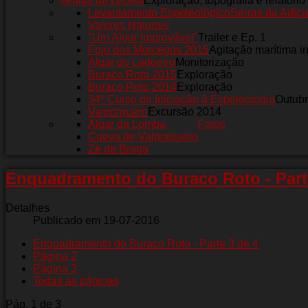
Grutas de Leceia
Exploração, topografia e relatório
Levantamento Espeleológico
Serras da Adiça
Valores Naturais
"Um Algar Improvável"
Trailer e Ep. 1
Fojo dos Morcegos 2015
Agitação marítima i
Algar do Ladoeiro
Monitorização
Buraco Roto 2015
Exploração
Buraco Roto 2014
Exploração
34º Curso de Iniciação à Espeleologia
Outub
Valporquero
Excursão 2014
Algar da Lomba
Fotos
Cueva de Valporquero
Zé de Braga
Enquadramento do Buraco Roto - Part
Detalhes
Publicado em 19-07-2016
Enquadramento do Buraco Roto - Parte 3 de 4
Página 2
Página 3
Todas as páginas
Pág. 1 de 3