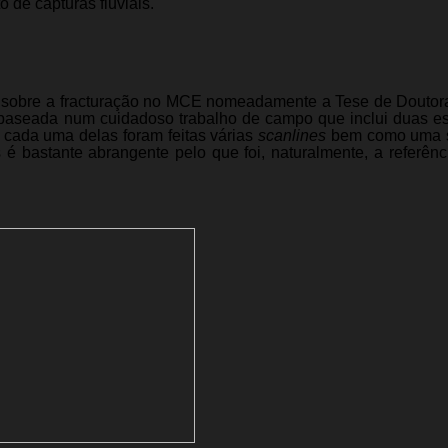
 de capturas fluviais.
hos sobre a fracturação no MCE nomeadamente a Tese de Douto
i baseada num cuidadoso trabalho de campo que inclui duas e
 cada uma delas foram feitas várias
scanlines
bem como uma s
é bastante abrangente pelo que foi, naturalmente, a referênc