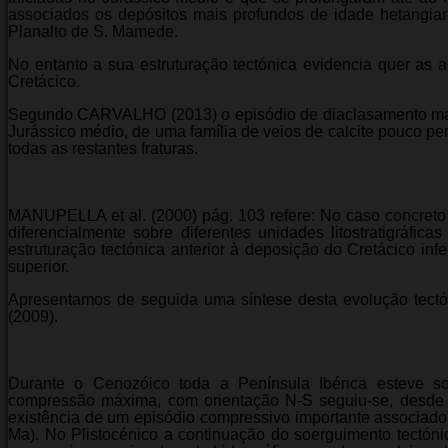
associados os depósitos mais profundos de idade hetangi
Planalto de S. Mamede.
No entanto a sua estruturação tectónica evidencia quer as
Cretácico.
Segundo CARVALHO (2013) o episódio de diaclasamento mais
Jurássico médio, de uma família de veios de calcite pouco p
todas as restantes fraturas.
MANUPELLA et al. (2000) pág. 103 refere: No caso concreto 
diferencialmente sobre diferentes unidades litostratigráfica
estruturação tectónica anterior à deposição do Cretácico inf
superior.
Apresentamos de seguida uma síntese desta evolução tect
(2009).
Durante o Cenozóico toda a Península Ibérica esteve s
compressão máxima, com orientação N-S seguiu-se, desde 
existência de um episódio compressivo importante associado
Ma). No Plistocénico a continuação do soerguimento tectóni