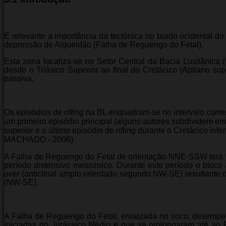
É relevante a importância da tectónica no bordo ocidental
depressão de Alqueidão (Falha de Reguengo do Fetal).
Esta zona localiza-se no Setor Central da Bacia Lusitânica 
desde o Triásico Superior ao final do Cretácico (Aptiano sup
passiva.
Os episódios de
rifting
na BL enquadram-se no intervalo corres
um primeiro episódio principal (alguns autores subdividem em 
superior e o último episódio de
rifting
durante o Cretácico inf
MACHADO - 2006).
A Falha de Reguengo do Fetal de orientação NNE-SSW terá f
período distensivo mesozoico. Durante este período o bloco
over
(anticlinal amplo orientado segundo NW-SE) resultante d
(NW-SE).
A Falha de Reguengo do Fetal, enraizada no soco, desempe
iniciadas no Jurássico Médio e que se prolongaram até ao P