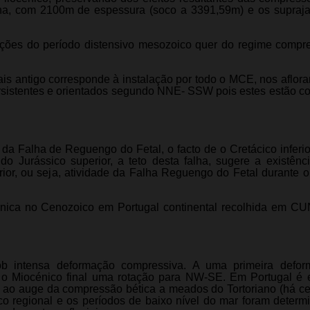
ana, com 2100m de espessura (soco a 3391,59m) e os supraj
 ações do período distensivo mesozoico quer do regime compr
 antigo corresponde à instalação por todo o MCE, nos aflor
ersistentes e orientados segundo NNE- SSW pois estes estão co
da Falha de Reguengo do Fetal, o facto de o Cretácico inferio
s do Jurássico superior, a teto desta falha, sugere a existên
erior, ou seja, atividade da Falha Reguengo do Fetal durante o
ónica no Cenozoico em Portugal continental recolhida em 
ob intensa deformação compressiva. A uma primeira defor
o Miocénico final uma rotação para NW-SE. Em Portugal é 
 ao auge da compressão bética a meados do Tortoriano (há ce
co regional e os períodos de baixo nível do mar foram determ