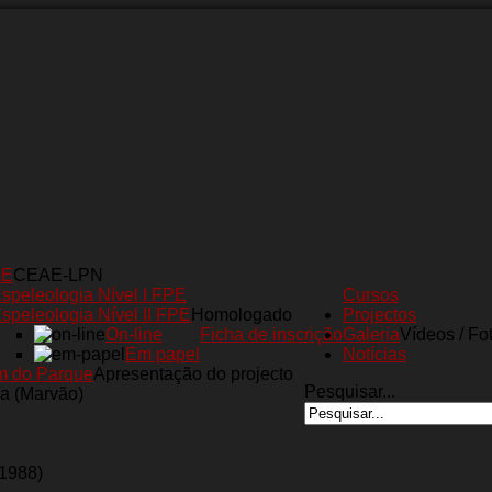
AE
CEAE-LPN
speleologia Nível I FPE
Cursos
speleologia Nível II FPE
Homologado
Projectos
On-line
Ficha de inscrição
Galeria
Vídeos / Fo
Em papel
Notícias
m do Parque
Apresentação do projecto
Pesquisar...
a (Marvão)
(1988)