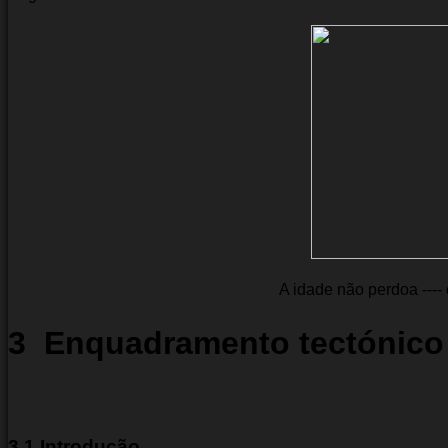
A idade não perdoa ---- 
3  Enquadramento tectónico
3.1 Introdução