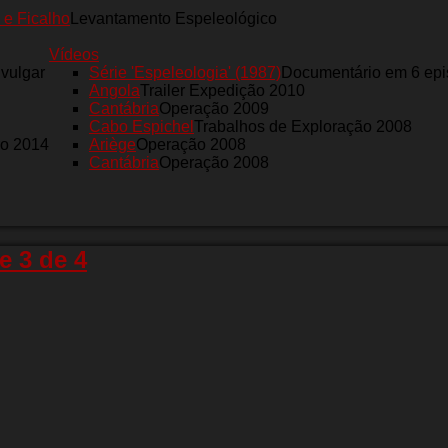
 e Ficalho
Levantamento Espeleológico
Vídeos
nvulgar
Série 'Espeleologia' (1987)
Documentário em 6 epi
Angola
Trailer Expedição 2010
Cantábria
Operação 2009
Cabo Espichel
Trabalhos de Exploração 2008
ro 2014
Ariège
Operação 2008
Cantábria
Operação 2008
e 3 de 4