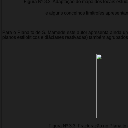
Figura Nº 3.2  Adaptação do mapa dos locais est
e alguns concelhos limítrofes apresent
Para o Planalto de S. Mamede este autor apresenta ainda uma 
planos estilolíticos e diáclases reativadas) também agrupados
Figura Nº 3.3  Fracturação no Planalt