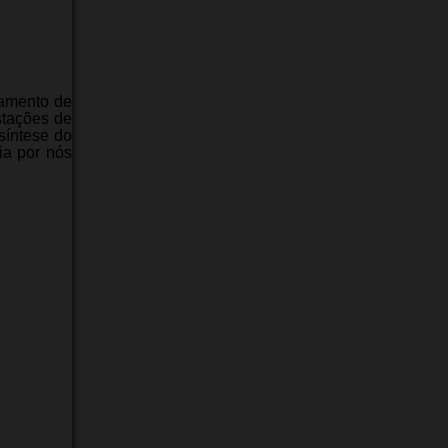
ramento de
stações de
íntese do
ia por nós