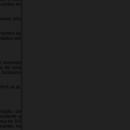
acentes do
essivo pós
amentos do
rtados por
r assentar
cia de uma
 Jurássico
CUNHA
et al
,
mação, de
evidente a
rca de 9,5
inantes no