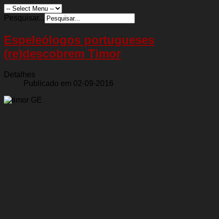
Pesquisar...
Espeleólogos portugueses
(re)descobrem Timor
Detalhes
Publicado em 02-09-2016