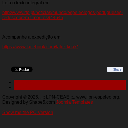
Leia o texto integral em
http://www.rtp.pt/noticias/mundo/espeleologos-portugueses-
redescobrem-timor_es944645
Acompanhe a expedição em
https://www.facebook.com/fatuk.kuak/
Share
< Anterior
Seguinte >
Copyright © 2026. ..:: LPN-CEAE ::.. www.lpn-espeleo.org.
Designed by Shape5.com
Joomla Templates
Show me the PC Version